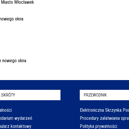
 SKRÓTY
PRZEWODNIK
alności
Elektroniczna Skrzynka P
ndarium wydarzeń
Procedury załatwiania spr
ularz kontaktowy
Polityka prywatności