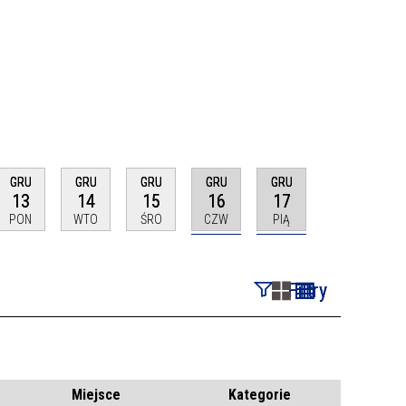
GRU
GRU
GRU
GRU
GRU
13
14
15
16
17
PON
WTO
ŚRO
CZW
PIĄ
Filtry
Szukana fraza
Kategoria
Miejsce
Kategorie