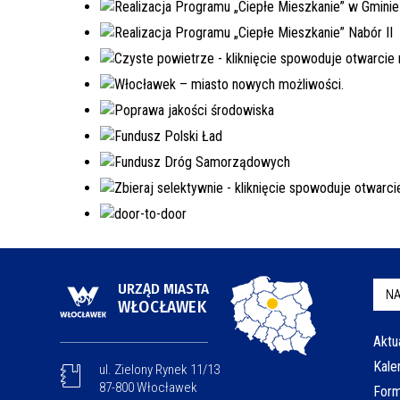
URZĄD MIASTA
NA
WŁOCŁAWEK
Aktu
Kale
ul. Zielony Rynek 11/13
87-800 Włocławek
Form