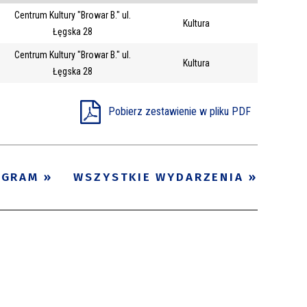
Centrum Kultury "Browar B." ul.
Trwające w
Kultura
—
Łęgska 28
zakresie
Centrum Kultury "Browar B." ul.
Kultura
Łęgska 28
Miejsce
Organizator
Pobierz zestawienie w pliku PDF
Promowane
OGRAM
WSZYSTKIE WYDARZENIA