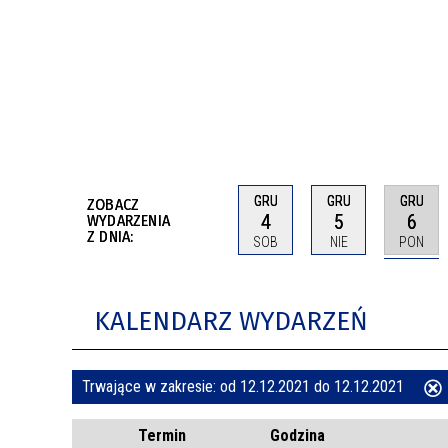
BUDYNKÓW
RADA MIASTA WŁOCŁAWEK
ENERGIA I MOBILNOŚĆ
JAKOŚĆ POWIETRZA WE WŁOCŁAWKU
WYKAZ KONTAKTÓW URZĘDU MIASTA
WŁOCŁAWEK
2026 ROKIEM TADEUSZA REICHSTEINA
WE WŁOCŁAWKU
GRU
GRU
GRU
ZOBACZ
4
5
6
WYDARZENIA
Z DNIA:
SOB
NIE
PON
KALENDARZ WYDARZEŃ
Trwające w zakresie:
od 12.12.2021 do 12.12.2021
ten
Termin
Godzina
filtr