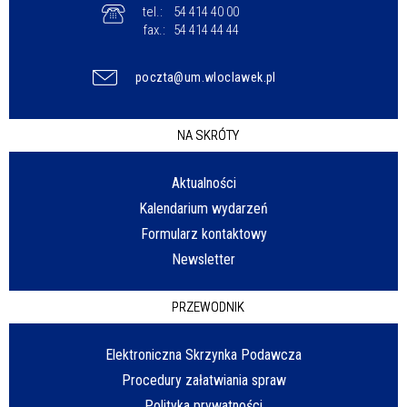
tel.:
54 414 40 00
fax.:
54 414 44 44
poczta@um.wloclawek.pl
NA SKRÓTY
Aktualności
Kalendarium wydarzeń
Formularz kontaktowy
Newsletter
PRZEWODNIK
Elektroniczna Skrzynka Podawcza
Procedury załatwiania spraw
Polityka prywatności