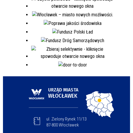
URZĄD MIASTA
WŁOCŁAWEK
ul. Zielony Rynek 11/13
87-800 Włocławek