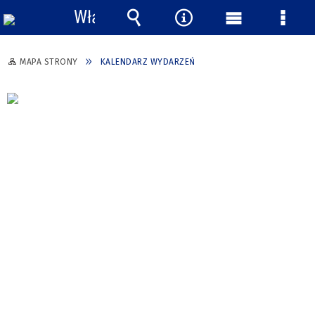
Włącz
powiadomienia
Wyszukiwarka
Narzędzia
Menu
Menu
główne
szcze
MAPA STRONY
KALENDARZ WYDARZEŃ