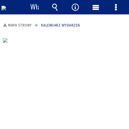
Włącz
powiadomienia
Wyszukiwarka
Narzędzia
Menu
Menu
główne
szcze
MAPA STRONY
KALENDARZ WYDARZEŃ