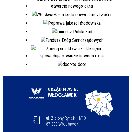
URZĄD MIASTA
WŁOCŁAWEK
ul. Zielony Rynek 11/13
87-800 Włocławek