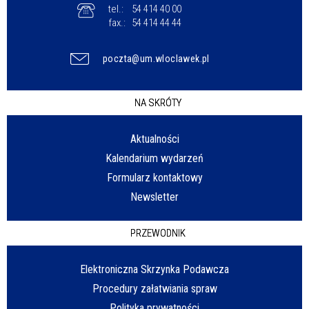
tel.:
54 414 40 00
fax.:
54 414 44 44
poczta@um.wloclawek.pl
NA SKRÓTY
Aktualności
Kalendarium wydarzeń
Formularz kontaktowy
Newsletter
PRZEWODNIK
Elektroniczna Skrzynka Podawcza
Procedury załatwiania spraw
Polityka prywatności