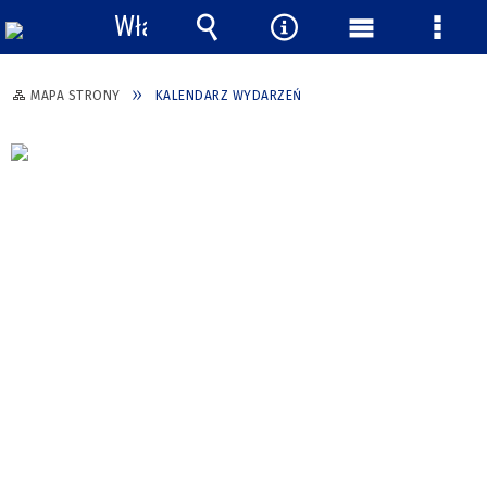
Włącz
powiadomienia
Wyszukiwarka
Narzędzia
Menu
Menu
główne
szcze
MAPA STRONY
KALENDARZ WYDARZEŃ