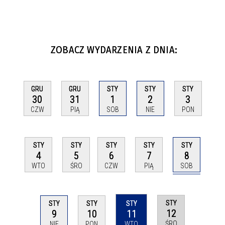
ZOBACZ WYDARZENIA Z DNIA:
GRU
GRU
STY
STY
STY
30
31
1
2
3
CZW
PIĄ
SOB
NIE
PON
STY
STY
STY
STY
STY
8
4
5
6
7
SOB
WTO
ŚRO
CZW
PIĄ
STY
STY
STY
STY
12
9
10
11
ŚRO
NIE
PON
WTO