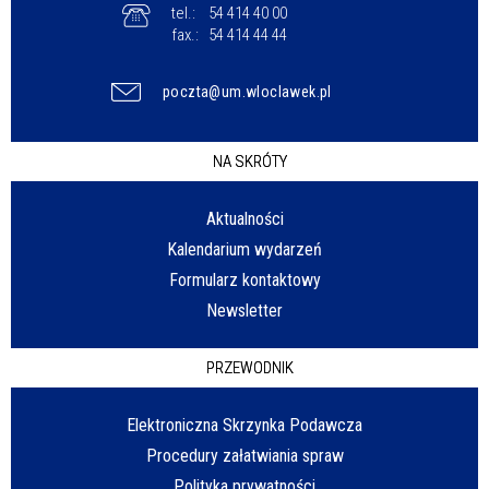
tel.:
54 414 40 00
fax.:
54 414 44 44
poczta@um.wloclawek.pl
NA SKRÓTY
Aktualności
Kalendarium wydarzeń
Formularz kontaktowy
Newsletter
PRZEWODNIK
Elektroniczna Skrzynka Podawcza
Procedury załatwiania spraw
Polityka prywatności