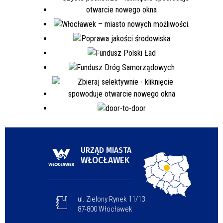
URZĄD MIASTA
WŁOCŁAWEK
ul. Zielony Rynek 11/13
87-800 Włocławek