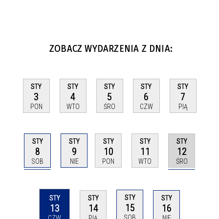
ZOBACZ WYDARZENIA Z DNIA:
STY
STY
STY
STY
STY
3
4
5
6
7
PON
WTO
ŚRO
CZW
PIĄ
STY
STY
STY
STY
STY
8
12
9
10
11
SOB
ŚRO
NIE
PON
WTO
STY
STY
STY
STY
15
13
14
16
SOB
CZW
PIĄ
NIE