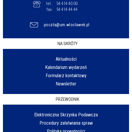
tel.:
54 414 40 00
fax.:
54 414 44 44
poczta@um.wloclawek.pl
NA SKRÓTY
Aktualności
Kalendarium wydarzeń
Formularz kontaktowy
Newsletter
PRZEWODNIK
Elektroniczna Skrzynka Podawcza
Procedury załatwiania spraw
Polityka prywatności