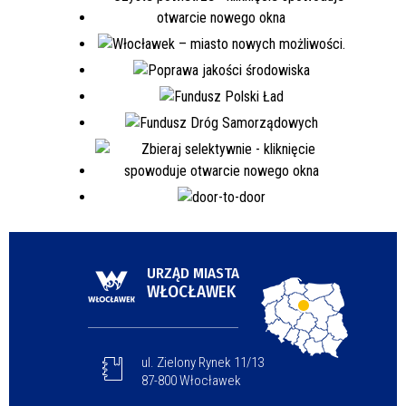
URZĄD MIASTA
WŁOCŁAWEK
ul. Zielony Rynek 11/13
87-800 Włocławek