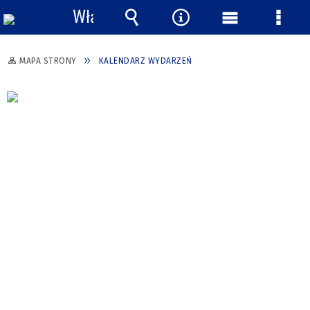
Włącz
powiadomienia
Wyszukiwarka
Narzędzia
Menu
Menu
główne
szcze
MAPA STRONY
KALENDARZ WYDARZEŃ