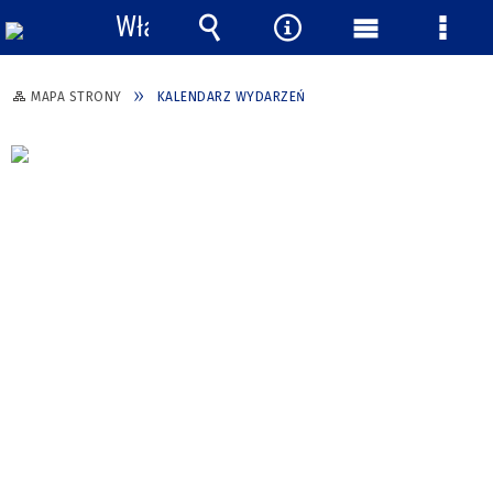
Włącz
powiadomienia
Wyszukiwarka
Narzędzia
Menu
Menu
główne
szcze
MAPA STRONY
KALENDARZ WYDARZEŃ