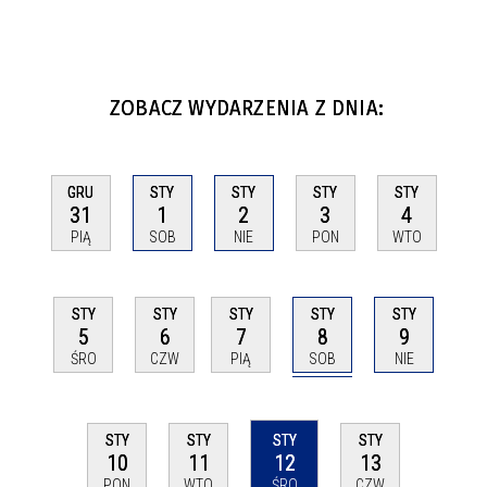
ZOBACZ WYDARZENIA Z DNIA:
GRU
STY
STY
STY
STY
31
1
2
3
4
PIĄ
SOB
NIE
PON
WTO
STY
STY
STY
STY
STY
8
5
6
7
9
SOB
ŚRO
CZW
PIĄ
NIE
STY
STY
STY
STY
12
10
11
13
ŚRO
PON
WTO
CZW