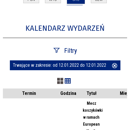
KALENDARZ WYDARZEŃ
Filtry
Trwające w zakresie:
od 12.01.2022 do 12.01.2022
Usuń
Szukana fraza
ten
filtr
Kategoria
Termin
Godzina
Tytuł
Miej
Mecz
koszykówki
Trwające w zakresie
w ramach
European
—