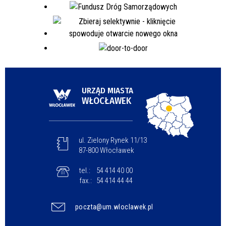
URZĄD MIASTA
WŁOCŁAWEK
ul. Zielony Rynek 11/13
87-800 Włocławek
tel.:
54 414 40 00
fax.:
54 414 44 44
poczta@um.wloclawek.pl