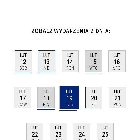
ZOBACZ WYDARZENIA Z DNIA:
LUT
LUT
LUT
LUT
LUT
12
13
15
14
16
SOB
NIE
WTO
PON
ŚRO
LUT
LUT
LUT
LUT
LUT
18
19
17
20
21
PIĄ
SOB
CZW
NIE
PON
LUT
LUT
LUT
LUT
22
23
24
25