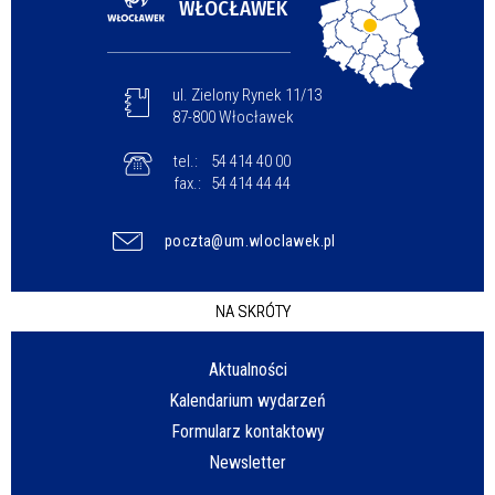
WŁOCŁAWEK
ul. Zielony Rynek 11/13
87-800 Włocławek
tel.:
54 414 40 00
fax.:
54 414 44 44
poczta@um.wloclawek.pl
NA SKRÓTY
Aktualności
Kalendarium wydarzeń
Formularz kontaktowy
Newsletter