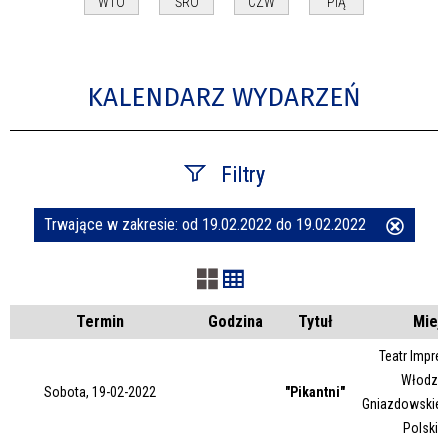
WTO
ŚRO
CZW
PIĄ
KALENDARZ WYDARZEŃ
Filtry
Trwające w zakresie:
od 19.02.2022 do 19.02.2022
Usuń
Szukana fraza
ten
filtr
Kategoria
Termin
Godzina
Tytuł
Miej
Teatr Impres
Włodzim
Trwające w zakresie
Sobota, 19-02-2022
"Pikantni"
Gniazdowskieg
Polskie
—