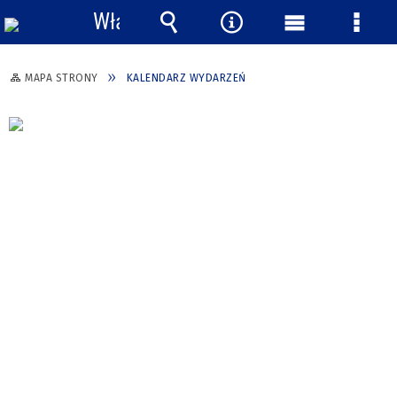
Włącz
powiadomienia
Wyszukiwarka
Narzędzia
Menu
Menu
główne
szcze
MAPA STRONY
KALENDARZ WYDARZEŃ