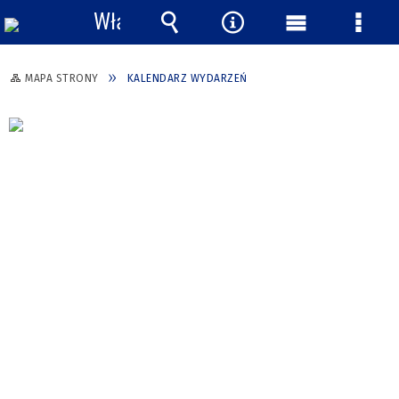
Włącz
powiadomienia
Wyszukiwarka
Narzędzia
Menu
Menu
główne
szcze
MAPA STRONY
KALENDARZ WYDARZEŃ