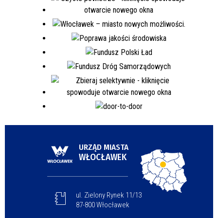
URZĄD MIASTA
WŁOCŁAWEK
ul. Zielony Rynek 11/13
87-800 Włocławek