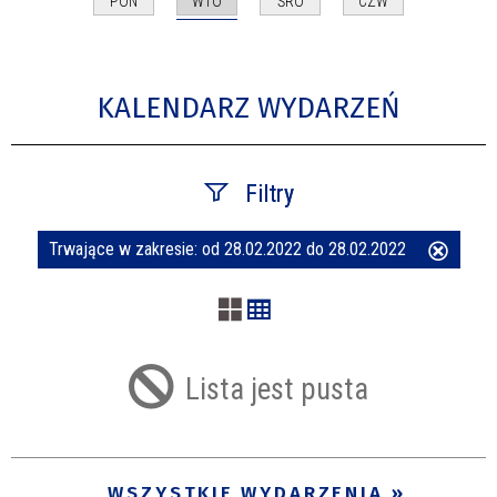
WTO
PON
ŚRO
CZW
KALENDARZ WYDARZEŃ
Filtry
Trwające w zakresie:
od 28.02.2022 do 28.02.2022
Usuń
Szukana fraza
ten
filtr
Kategoria
Lista jest pusta
Trwające w zakresie
—
WSZYSTKIE WYDARZENIA