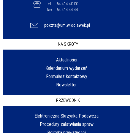
tel.:
54 414 40 00
fax.:
54 414 44 44
poczta@um.wloclawek.pl
NA SKRÓTY
Aktualności
Kalendarium wydarzeń
Formularz kontaktowy
Newsletter
PRZEWODNIK
Elektroniczna Skrzynka Podawcza
Procedury załatwiania spraw
Polityka prywatności