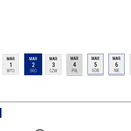
MAR
MAR
MAR
MAR
MAR
MAR
4
5
6
1
2
3
PIĄ
SOB
NIE
WTO
ŚRO
CZW
Usuń