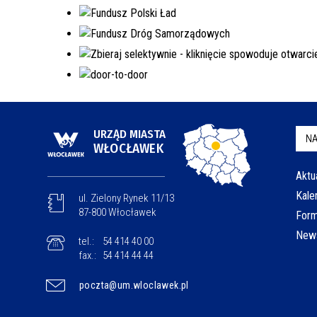
URZĄD MIASTA
NA
WŁOCŁAWEK
Aktu
Kale
ul. Zielony Rynek 11/13
87-800 Włocławek
Form
News
tel.:
54 414 40 00
fax.:
54 414 44 44
poczta@um.wloclawek.pl