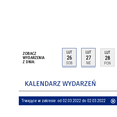
BUDYNKÓW
RADA MIASTA WŁOCŁAWEK
ENERGIA I MOBILNOŚĆ
JAKOŚĆ POWIETRZA WE WŁOCŁAWKU
WYKAZ KONTAKTÓW URZĘDU MIASTA
WŁOCŁAWEK
2026 ROKIEM TADEUSZA REICHSTEINA
WE WŁOCŁAWKU
LUT
LUT
LUT
ZOBACZ
26
27
28
WYDARZENIA
Z DNIA:
SOB
NIE
PON
KALENDARZ WYDARZEŃ
Trwające w zakresie:
od 02.03.2022 do 02.03.2022
ten
filtr