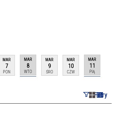
MAR
MAR
MAR
MAR
MAR
8
11
7
9
10
WTO
PIĄ
PON
ŚRO
CZW
Filtry
Szukana fraza
Kategoria