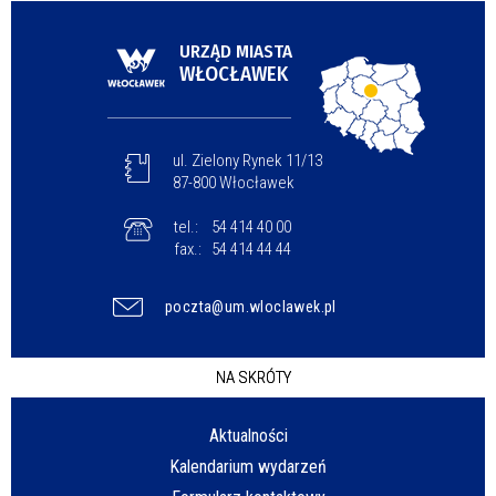
URZĄD MIASTA
WŁOCŁAWEK
ul. Zielony Rynek 11/13
87-800 Włocławek
tel.:
54 414 40 00
fax.:
54 414 44 44
poczta@um.wloclawek.pl
NA SKRÓTY
Aktualności
Kalendarium wydarzeń