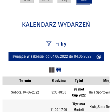
KALENDARZ WYDARZEŃ
Filtry
Trwające w zakresie:
od 04.06.2022 do 04.06.2022
Usuń
Szukana fraza
ten
filtr
Kategoria
Termin
Godzina
Tytuł
Miej
Basket
Sobota, 04-06-2022
8:30-18:30
Hala Sportowa 
Cup 2022
Trwające w zakresie
Wystawa
Klub „Stara Rem
—
11:00-17:00
Modeli