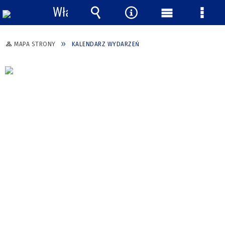
Włącz
powiadomienia
Wyszukiwarka
Narzędzia
Menu
Menu
główne
szcze
MAPA STRONY
KALENDARZ WYDARZEŃ