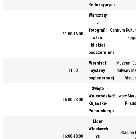
8
Redukcyjnych
Miejsce
Warsztaty
z
fotografii
Centrum Kultury 
Organizator
11:00-16:00
w tzw.
Łęgsk
bliskiej
podczerwieni
Promowane
Wernisaż
Muzeum Etno
11:00
wystawy
Bulwary Mar
poplenerowej
Piłsudsk
Święto
Województwa
Bulwary Marsz
16:00-23:00
Kujawsko-
Piłsuds
Pomorskiego
Lider
Włocławek
Stadion Pi
16:00-18:00
vs