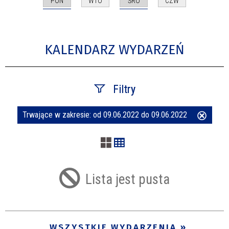
PON
ŚRO
WTO
CZW
KALENDARZ WYDARZEŃ
Filtry
Trwające w zakresie:
od 09.06.2022 do 09.06.2022
Usuń
Szukana fraza
ten
filtr
Kategoria
Lista jest pusta
Trwające w zakresie
—
WSZYSTKIE WYDARZENIA