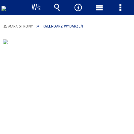
Włącz
powiadomienia
Wyszukiwarka
Narzędzia
Menu
Menu
główne
szcze
MAPA STRONY
KALENDARZ WYDARZEŃ