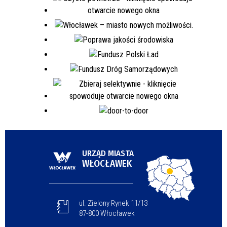
URZĄD MIASTA
WŁOCŁAWEK
ul. Zielony Rynek 11/13
87-800 Włocławek