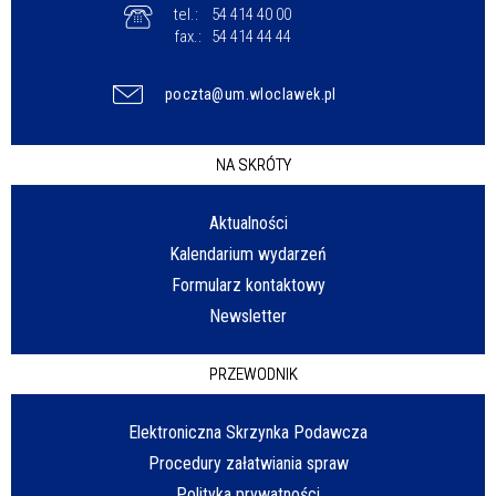
tel.:
54 414 40 00
fax.:
54 414 44 44
poczta@um.wloclawek.pl
NA SKRÓTY
Aktualności
Kalendarium wydarzeń
Formularz kontaktowy
Newsletter
PRZEWODNIK
Elektroniczna Skrzynka Podawcza
Procedury załatwiania spraw
Polityka prywatności