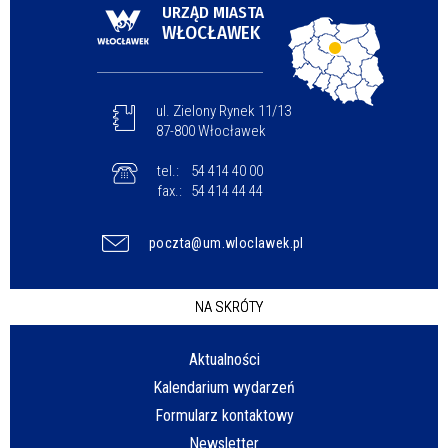
URZĄD MIASTA
WŁOCŁAWEK
ul. Zielony Rynek 11/13
87-800 Włocławek
tel.:
54 414 40 00
fax.:
54 414 44 44
poczta@um.wloclawek.pl
NA SKRÓTY
Aktualności
Kalendarium wydarzeń
Formularz kontaktowy
Newsletter