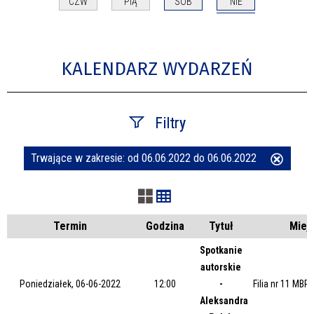
NIE
CZW
PIĄ
SOB
KALENDARZ WYDARZEŃ
Filtry
Trwające w zakresie:
od 06.06.2022 do 06.06.2022
Usuń
Szukana fraza
ten
filtr
Kategoria
Termin
Godzina
Tytuł
Miej
Spotkanie
autorskie
Trwające w zakresie
Poniedziałek, 06-06-2022
12:00
-
Filia nr 11 MBP
Aleksandra
—