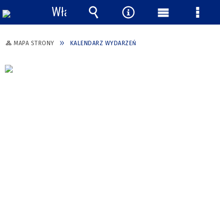
Włącz
powiadomienia
Wyszukiwarka
Narzędzia
Menu
Menu
główne
szcze
MAPA STRONY
KALENDARZ WYDARZEŃ