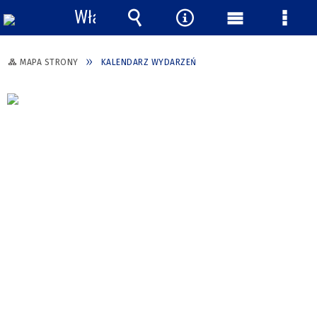
Włącz
powiadomienia
Wyszukiwarka
Narzędzia
Menu
Menu
główne
szcze
MAPA STRONY
KALENDARZ WYDARZEŃ