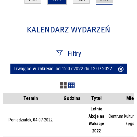
KALENDARZ WYDARZEŃ
Filtry
Trwające w zakresie:
od 12.07.2022 do 12.07.2022
Usuń
Szukana fraza
ten
filtr
Kategoria
Termin
Godzina
Tytuł
Miej
Letnie
Akcje na
Centrum Kultury 
Trwające w zakresie
Poniedziałek, 04-07-2022
Wakacje
Łęgsk
2022
—