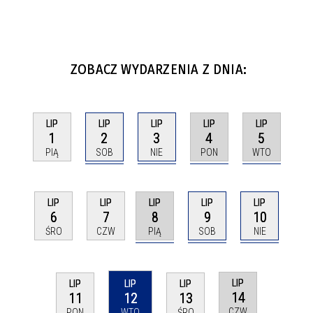
ZOBACZ WYDARZENIA Z DNIA:
LIP
LIP
LIP
LIP
LIP
2
3
4
5
1
SOB
NIE
PON
WTO
PIĄ
LIP
LIP
LIP
LIP
LIP
8
9
10
6
7
PIĄ
SOB
NIE
ŚRO
CZW
LIP
LIP
LIP
LIP
14
11
12
13
CZW
PON
WTO
ŚRO