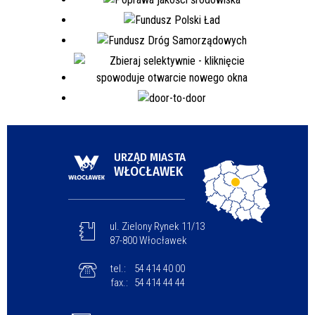
URZĄD MIASTA
WŁOCŁAWEK
ul. Zielony Rynek 11/13
87-800 Włocławek
tel.:
54 414 40 00
fax.:
54 414 44 44