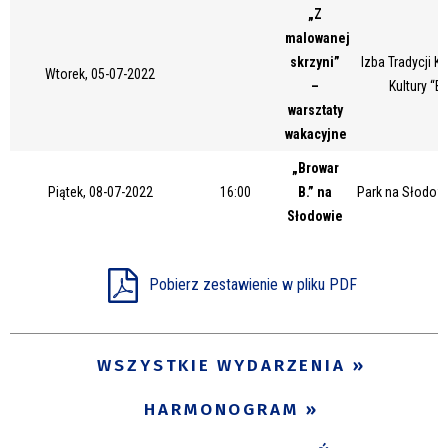
„Z
Miejsce
malowanej
skrzyni”
Izba Tradycji 
Wtorek, 05-07-2022
–
Kultury “B
Organizator
warsztaty
wakacyjne
„Browar
Promowane
Piątek, 08-07-2022
16:00
B.” na
Park na Słodow
Słodowie
Pobierz zestawienie w pliku PDF
WSZYSTKIE WYDARZENIA
HARMONOGRAM