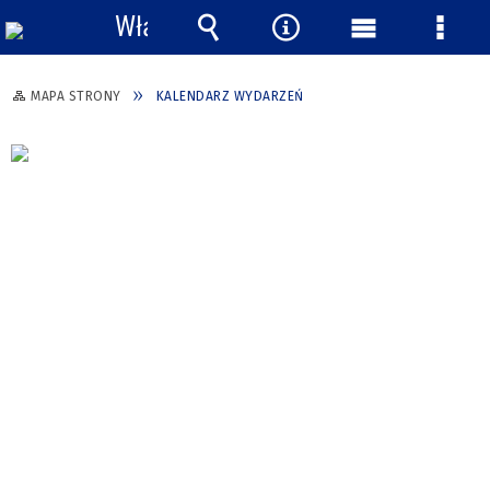
Włącz
powiadomienia
Wyszukiwarka
Narzędzia
Menu
Menu
główne
szcze
MAPA STRONY
KALENDARZ WYDARZEŃ