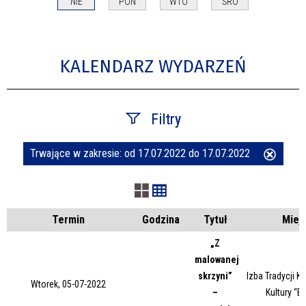
NIE
PON
WTO
ŚRO
KALENDARZ WYDARZEŃ
Filtry
Trwające w zakresie:
od 17.07.2022 do 17.07.2022
Usuń
Szukana fraza
ten
filtr
Kategoria
Termin
Godzina
Tytuł
Miej
„Z
malowanej
Trwające w zakresie
skrzyni”
Izba Tradycji 
Wtorek, 05-07-2022
–
Kultury “B
—