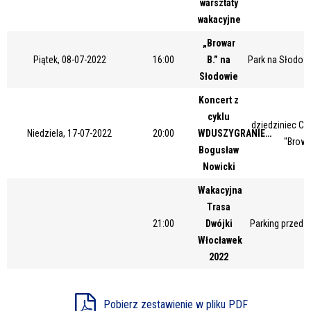
warsztaty
Miejsce
wakacyjne
„Browar
Piątek, 08-07-2022
16:00
B.” na
Park na Słodow
Organizator
Słodowie
Koncert z
cyklu
dziedziniec Ce
Promowane
Niedziela, 17-07-2022
20:00
WDUSZYGRANIE…
"Browa
Bogusław
Nowicki
Wakacyjna
Trasa
21:00
Dwójki
Parking przed 
Włocławek
2022
Pobierz zestawienie w pliku PDF