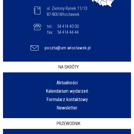
ul. Zielony Rynek 11/13
87-800 Włocławek
tel.:
54 414 40 00
fax.:
54 414 44 44
poczta@um.wloclawek.pl
NA SKRÓTY
Aktualności
Kalendarium wydarzeń
Formularz kontaktowy
Newsletter
PRZEWODNIK