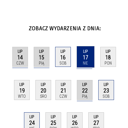
ZOBACZ WYDARZENIA Z DNIA:
LIP
LIP
LIP
LIP
LIP
14
15
17
16
18
CZW
PIĄ
NIE
SOB
PON
LIP
LIP
LIP
LIP
LIP
22
19
20
21
23
PIĄ
WTO
ŚRO
CZW
SOB
LIP
LIP
LIP
LIP
24
25
26
27