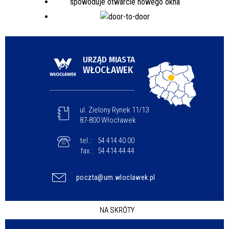
URZĄD MIASTA
WŁOCŁAWEK
ul. Zielony Rynek 11/13
87-800 Włocławek
tel.:
54 414 40 00
fax.:
54 414 44 44
poczta@um.wloclawek.pl
NA SKRÓTY