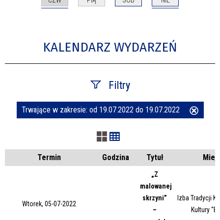
PIĄ
SOB
KALENDARZ WYDARZEŃ
Filtry
Trwające w zakresie:
od 19.07.2022 do 19.07.2022
Usuń
Szukana fraza
ten
filtr
Kategoria
Termin
Godzina
Tytuł
Miej
„Z
malowanej
Trwające w zakresie
skrzyni”
Izba Tradycji 
Wtorek, 05-07-2022
–
Kultury “B
—