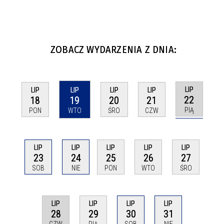
ZOBACZ WYDARZENIA Z DNIA:
LIP
LIP
LIP
LIP
LIP
22
18
19
20
21
PIĄ
PON
WTO
ŚRO
CZW
LIP
LIP
LIP
LIP
LIP
23
24
25
26
27
SOB
NIE
PON
WTO
ŚRO
LIP
LIP
LIP
LIP
28
31
29
30
CZW
NIE