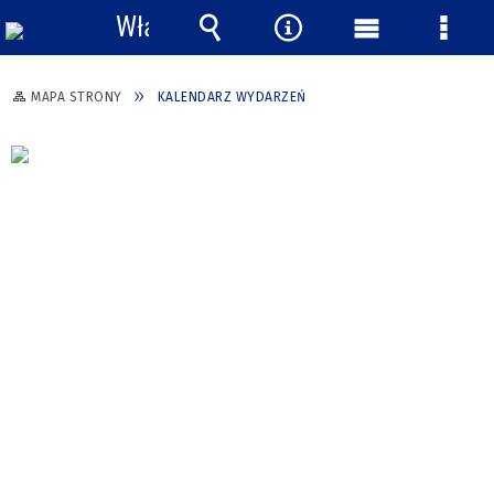
Włącz
powiadomienia
Wyszukiwarka
Narzędzia
Menu
Menu
główne
szcze
MAPA STRONY
KALENDARZ WYDARZEŃ