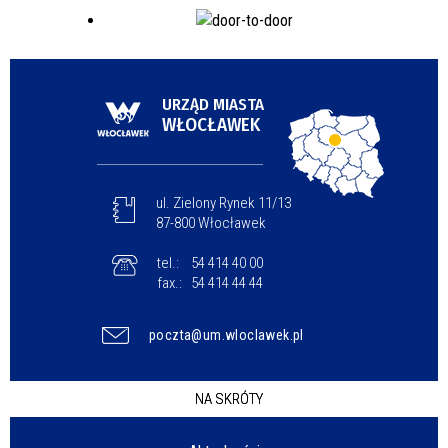
URZĄD MIASTA
WŁOCŁAWEK
ul. Zielony Rynek 11/13
87-800 Włocławek
tel.:
54 414 40 00
fax.:
54 414 44 44
poczta@um.wloclawek.pl
NA SKRÓTY