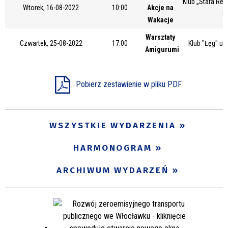
Klub „Stara Rem
Wtorek, 16-08-2022
10:00
Akcje na
Miejsce
8
Wakacje
Warsztaty
Czwartek, 25-08-2022
17:00
Klub "Łęg" ul
Amigurumi
Organizator
Pobierz zestawienie w pliku PDF
Promowane
WSZYSTKIE WYDARZENIA
HARMONOGRAM
ARCHIWUM WYDARZEŃ