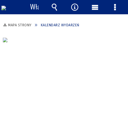
Włącz
powiadomienia
Wyszukiwarka
Narzędzia
Menu
Menu
główne
szcze
MAPA STRONY
KALENDARZ WYDARZEŃ