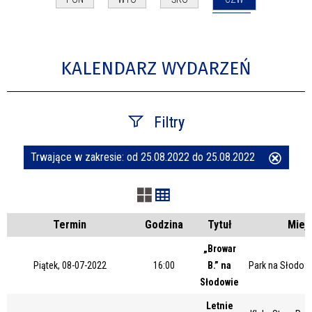
KALENDARZ WYDARZEŃ
Filtry
Trwające w zakresie:
od 25.08.2022 do 25.08.2022
Usuń
Szukana fraza
ten
filtr
Kategoria
Termin
Godzina
Tytuł
Miej
„Browar
Piątek, 08-07-2022
16:00
B.” na
Park na Słodow
Trwające w zakresie
Słodowie
—
Letnie