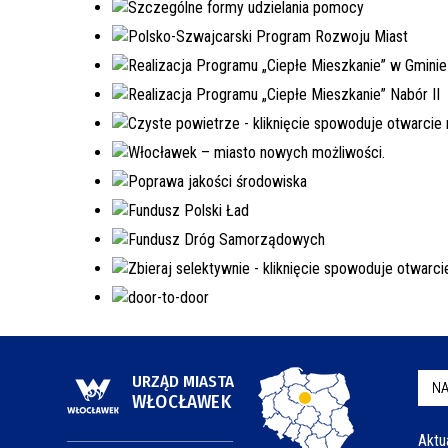
URZĄD MIASTA
NA
WŁOCŁAWEK
Aktu