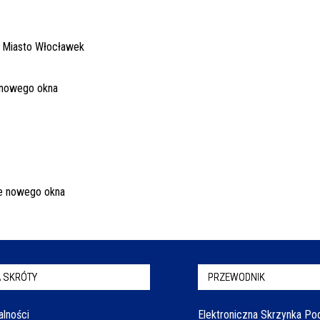
 SKRÓTY
PRZEWODNIK
alności
Elektroniczna Skrzynka P