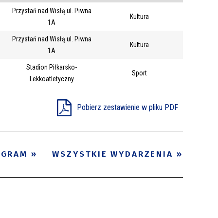
Przystań nad Wisłą ul. Piwna
Trwające w
Kultura
—
1A
zakresie
Przystań nad Wisłą ul. Piwna
Kultura
1A
Miejsce
Stadion Piłkarsko-
Sport
Organizator
Lekkoatletyczny
Promowane
Pobierz zestawienie w pliku PDF
OGRAM
WSZYSTKIE WYDARZENIA