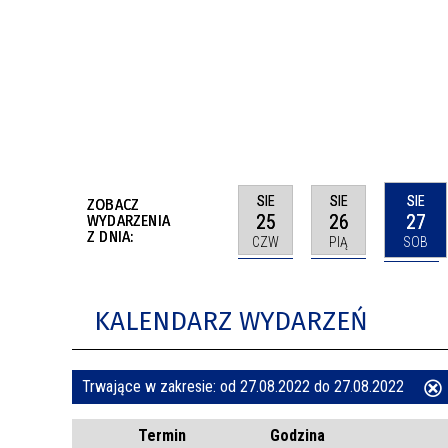
BUDYNKÓW
RADA MIASTA WŁOCŁAWEK
ENERGIA I MOBILNOŚĆ
JAKOŚĆ POWIETRZA WE WŁOCŁAWKU
WYKAZ KONTAKTÓW URZĘDU MIASTA
WŁOCŁAWEK
2026 ROKIEM TADEUSZA REICHSTEINA
WE WŁOCŁAWKU
SIE
SIE
SIE
ZOBACZ
25
26
27
WYDARZENIA
Z DNIA:
CZW
PIĄ
SOB
KALENDARZ WYDARZEŃ
Trwające w zakresie:
od 27.08.2022 do 27.08.2022
ten
Termin
Godzina
filtr