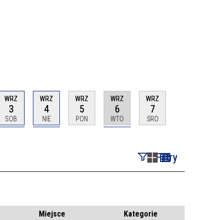
WRZ
WRZ
WRZ
WRZ
WRZ
3
4
5
6
7
SOB
NIE
PON
WTO
ŚRO
Filtry
Szukana fraza
Kategoria
Miejsce
Kategorie