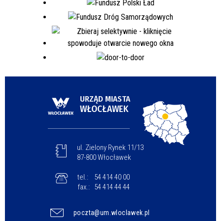
URZĄD MIASTA
WŁOCŁAWEK
ul. Zielony Rynek 11/13
87-800 Włocławek
tel.:
54 414 40 00
fax.:
54 414 44 44
poczta@um.wloclawek.pl