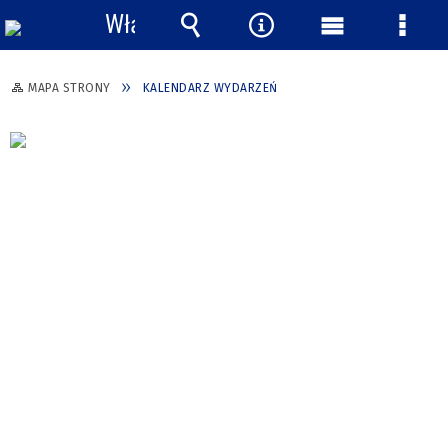
Włącz
powiadomienia
Wyszukiwarka
Narzędzia
Menu
Menu
główne
szcze
MAPA STRONY
KALENDARZ WYDARZEŃ