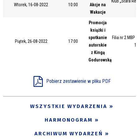
Klub „Stara Rem
Wtorek, 16-08-2022
10:00
Akcje na
Miejsce
8
Wakacje
Promocja
książki i
Organizator
spotkanie
Filia nr 2 MBP 
Piątek, 26-08-2022
17:00
autorskie
17
z Kingą
Promowane
Godurowską
Pobierz zestawienie w pliku PDF
WSZYSTKIE WYDARZENIA
HARMONOGRAM
ARCHIWUM WYDARZEŃ