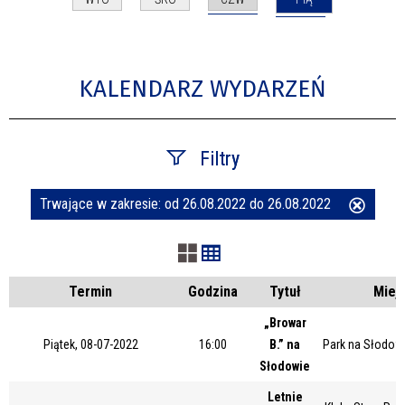
KALENDARZ WYDARZEŃ
Filtry
Trwające w zakresie:
od 26.08.2022 do 26.08.2022
Usuń
Szukana fraza
ten
filtr
Kategoria
Termin
Godzina
Tytuł
Miej
„Browar
Piątek, 08-07-2022
16:00
B.” na
Park na Słodow
Trwające w zakresie
Słodowie
—
Letnie