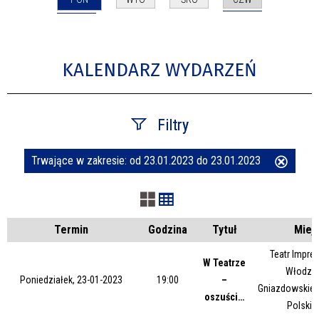
KALENDARZ WYDARZEŃ
Filtry
Trwające w zakresie:
od 23.01.2023 do 23.01.2023
Usuń
Szukana fraza
ten
filtr
Kategoria
Termin
Godzina
Tytuł
Miej
Teatr Impres
W Teatrze
Włodzim
Trwające w zakresie
Poniedziałek, 23-01-2023
19:00
–
Gniazdowskieg
oszuści…
Polskie
—