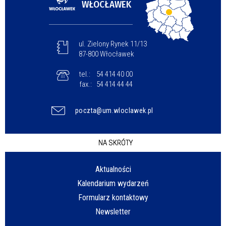
WŁOCŁAWEK
ul. Zielony Rynek 11/13
87-800 Włocławek
tel.:
54 414 40 00
fax.:
54 414 44 44
poczta@um.wloclawek.pl
NA SKRÓTY
Aktualności
Kalendarium wydarzeń
Formularz kontaktowy
Newsletter