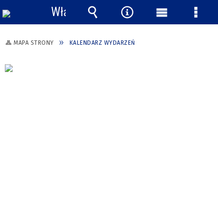
Włącz
powiadomienia
Wyszukiwarka
Narzędzia
Menu
Menu
główne
szcze
MAPA STRONY
KALENDARZ WYDARZEŃ