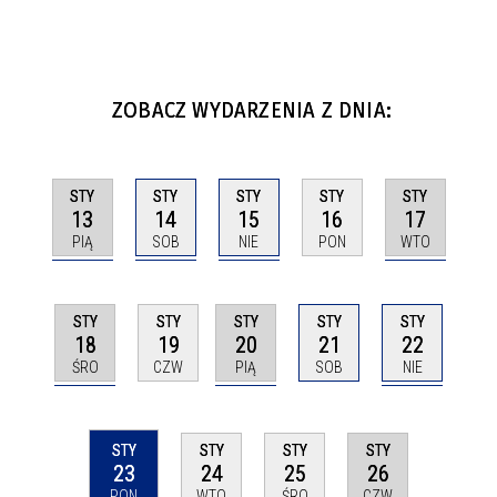
ZOBACZ WYDARZENIA Z DNIA:
STY
STY
STY
STY
STY
13
14
15
17
16
PIĄ
SOB
NIE
WTO
PON
STY
STY
STY
STY
STY
18
20
22
19
21
ŚRO
PIĄ
NIE
CZW
SOB
STY
STY
STY
STY
23
26
24
25
PON
CZW
WTO
ŚRO