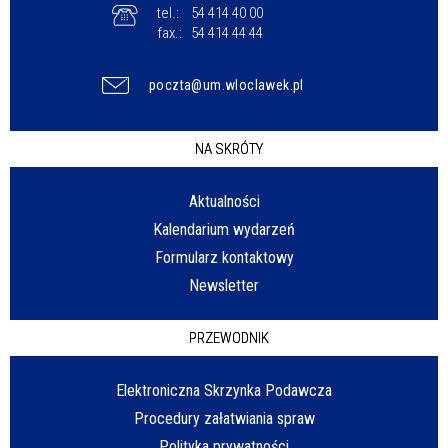
tel.:
54 414 40 00
fax.:
54 414 44 44
poczta@um.wloclawek.pl
NA SKRÓTY
Aktualności
Kalendarium wydarzeń
Formularz kontaktowy
Newsletter
PRZEWODNIK
Elektroniczna Skrzynka Podawcza
Procedury załatwiania spraw
Polityka prywatności