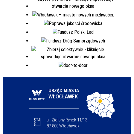
URZĄD MIASTA
WŁOCŁAWEK
ul. Zielony Rynek 11/13
87-800 Włocławek