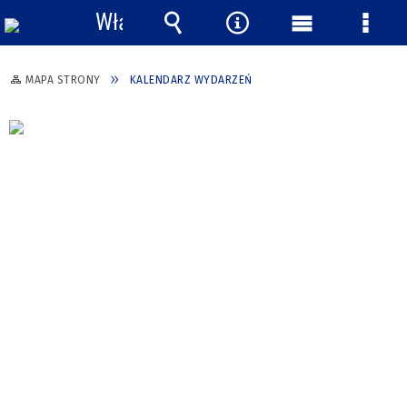
Włącz
powiadomienia
Wyszukiwarka
Narzędzia
Menu
Menu
główne
szcze
MAPA STRONY
KALENDARZ WYDARZEŃ