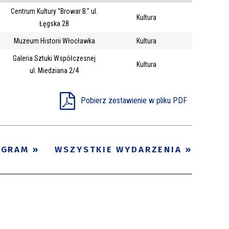
Centrum Kultury "Browar B." ul.
Trwające w
Kultura
—
Łęgska 28
zakresie
Muzeum Historii Włocławka
Kultura
Galeria Sztuki Współczesnej
Miejsce
Kultura
ul. Miedziana 2/4
Organizator
Promowane
Pobierz zestawienie w pliku PDF
OGRAM
WSZYSTKIE WYDARZENIA