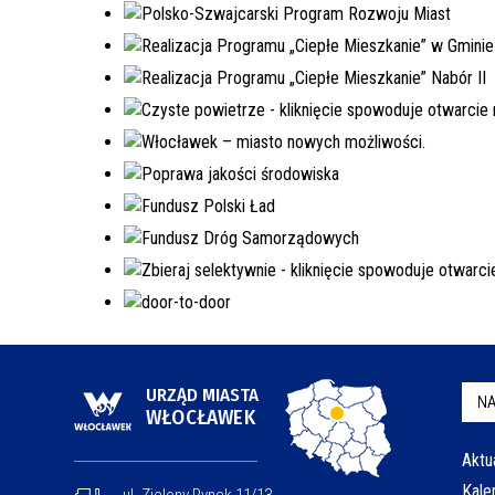
URZĄD MIASTA
NA
WŁOCŁAWEK
Aktu
Kale