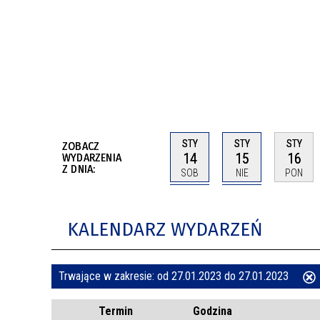
BUDYNKÓW
RADA MIASTA WŁOCŁAWEK
ENERGIA I MOBILNOŚĆ
JAKOŚĆ POWIETRZA WE WŁOCŁAWKU
WYKAZ KONTAKTÓW URZĘDU MIASTA
WŁOCŁAWEK
2026 ROKIEM TADEUSZA REICHSTEINA
WE WŁOCŁAWKU
STY
STY
STY
ZOBACZ
14
15
16
WYDARZENIA
Z DNIA:
SOB
NIE
PON
KALENDARZ WYDARZEŃ
Trwające w zakresie:
od 27.01.2023 do 27.01.2023
ten
Termin
Godzina
filtr