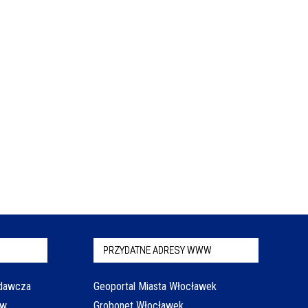
PRZYDATNE ADRESY WWW
odawcza
Geoportal Miasta Włocławek
aw
Grobonet Włocławek