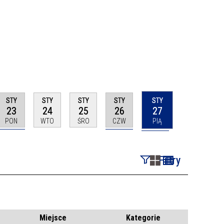
STY
STY
STY
STY
STY
23
24
25
26
27
PON
WTO
ŚRO
CZW
PIĄ
Filtry
Szukana fraza
Kategoria
Miejsce
Kategorie