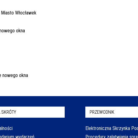
 SKRÓTY
PRZEWODNIK
alności
Elektroniczna Skrzynka P
ndarium wydarzeń
Procedury załatwiania spr