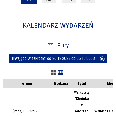
KALENDARZ WYDARZEŃ
Filtry
Trwające w zakresie:
od 26.12.2023 do 26.12.2023
Usuń
Szukana fraza
ten
filtr
Kategoria
Termin
Godzina
Tytuł
Miej
Warsztaty
"Choinka
Trwające w zakresie
w
Środa, 06-12-2023
kolorze".
Skarbiec Fajans
—