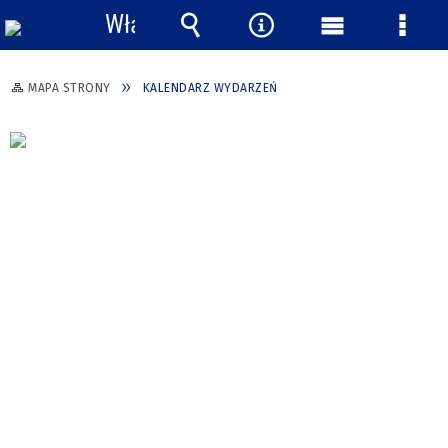
Włącz
powiadomienia
Wyszukiwarka
Narzędzia
Menu
Menu
główne
szcze
MAPA STRONY
KALENDARZ WYDARZEŃ