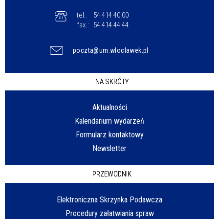
tel.:
54 414 40 00
fax.:
54 414 44 44
poczta@um.wloclawek.pl
NA SKRÓTY
Aktualności
Kalendarium wydarzeń
Formularz kontaktowy
Newsletter
PRZEWODNIK
Elektroniczna Skrzynka Podawcza
Procedury załatwiania spraw