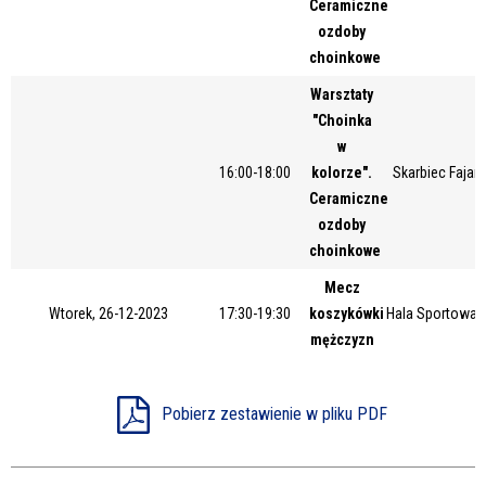
Ceramiczne
Miejsce
ozdoby
choinkowe
Warsztaty
Organizator
"Choinka
w
16:00-18:00
kolorze".
Skarbiec Fajans
Ceramiczne
Promowane
ozdoby
choinkowe
Mecz
Wtorek, 26-12-2023
17:30-19:30
koszykówki
Hala Sportowa 
mężczyzn
Pobierz zestawienie w pliku PDF