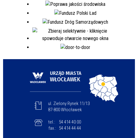
URZĄD MIASTA
WŁOCŁAWEK
ul. Zielony Rynek 11/13
87-800 Włocławek
tel.:
54 414 40 00
fax.:
54 414 44 44