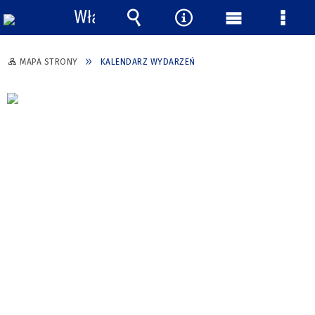
Włącz
powiadomienia
Wyszukiwarka
Narzędzia
Menu
Menu
główne
szcze
MAPA STRONY
KALENDARZ WYDARZEŃ