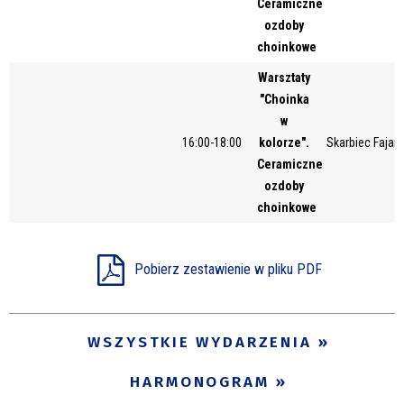
Ceramiczne
Miejsce
ozdoby
choinkowe
Warsztaty
Organizator
"Choinka
w
16:00-18:00
kolorze".
Skarbiec Fajans
Ceramiczne
Promowane
ozdoby
choinkowe
Pobierz zestawienie w pliku PDF
WSZYSTKIE WYDARZENIA
HARMONOGRAM