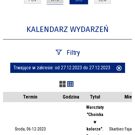
KALENDARZ WYDARZEŃ
Filtry
Trwające w zakresie:
od 27.12.2023 do 27.12.2023
Usuń
Szukana fraza
ten
filtr
Kategoria
Termin
Godzina
Tytuł
Miej
Warsztaty
"Choinka
Trwające w zakresie
w
Środa, 06-12-2023
kolorze".
Skarbiec Fajans
—