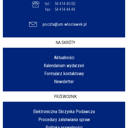
tel.:
54 414 40 00
fax.:
54 414 44 44
poczta@um.wloclawek.pl
NA SKRÓTY
Aktualności
Kalendarium wydarzeń
Formularz kontaktowy
Newsletter
PRZEWODNIK
Elektroniczna Skrzynka Podawcza
Procedury załatwiania spraw
Polityka prywatności