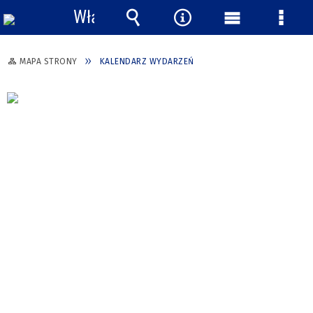
Włącz
powiadomienia
Wyszukiwarka
Narzędzia
Menu
Menu
główne
szcze
MAPA STRONY
KALENDARZ WYDARZEŃ