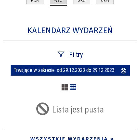
WTO
PON
ŚRO
CZW
KALENDARZ WYDARZEŃ
Filtry
Trwające w zakresie:
od 29.12.2023 do 29.12.2023
Usuń
Szukana fraza
ten
filtr
Kategoria
Lista jest pusta
Trwające w zakresie
—
WSZYSTKIE WYDARZENIA