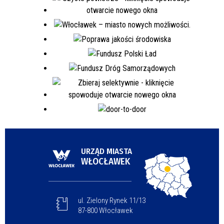
URZĄD MIASTA
WŁOCŁAWEK
ul. Zielony Rynek 11/13
87-800 Włocławek