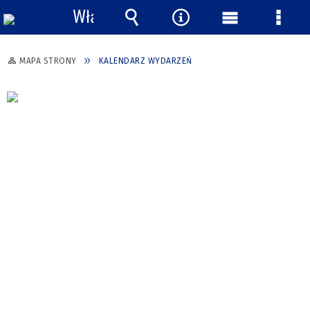
Włącz
powiadomienia
Wyszukiwarka
Narzędzia
Menu
Menu
główne
szcze
MAPA STRONY
KALENDARZ WYDARZEŃ