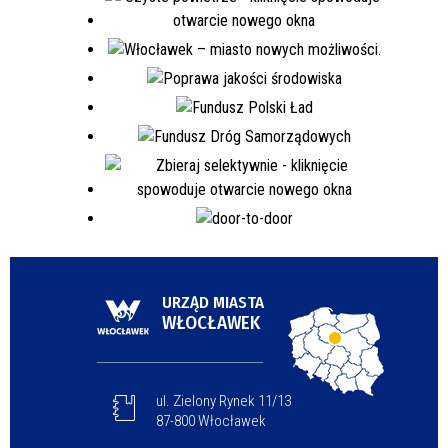
URZĄD MIASTA
WŁOCŁAWEK
ul. Zielony Rynek 11/13
87-800 Włocławek