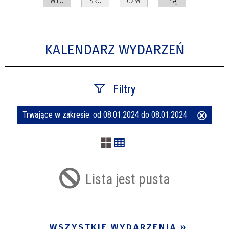
WTO
PIĄ
ŚRO
CZW
KALENDARZ WYDARZEŃ
Filtry
Trwające w zakresie:
od 08.01.2024 do 08.01.2024
Usuń
Szukana fraza
ten
filtr
Kategoria
Lista jest pusta
Trwające w zakresie
—
WSZYSTKIE WYDARZENIA