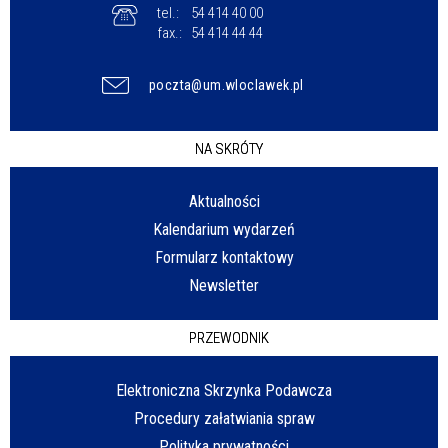
tel.:
54 414 40 00
fax.:
54 414 44 44
poczta@um.wloclawek.pl
NA SKRÓTY
Aktualności
Kalendarium wydarzeń
Formularz kontaktowy
Newsletter
PRZEWODNIK
Elektroniczna Skrzynka Podawcza
Procedury załatwiania spraw
Polityka prywatności