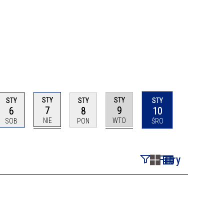
STY
STY
STY
STY
STY
7
9
6
8
10
NIE
WTO
SOB
PON
ŚRO
Filtry
Szukana fraza
Kategoria