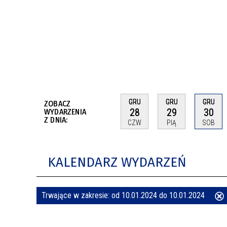
BUDYNKÓW
RADA MIASTA WŁOCŁAWEK
ENERGIA I MOBILNOŚĆ
JAKOŚĆ POWIETRZA WE WŁOCŁAWKU
WYKAZ KONTAKTÓW URZĘDU MIASTA
WŁOCŁAWEK
2026 ROKIEM TADEUSZA REICHSTEINA
WE WŁOCŁAWKU
GRU
GRU
GRU
ZOBACZ
28
29
30
WYDARZENIA
Z DNIA:
CZW
PIĄ
SOB
KALENDARZ WYDARZEŃ
Trwające w zakresie:
od 10.01.2024 do 10.01.2024
ten
filtr