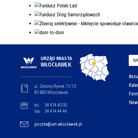
URZĄD MIASTA
NA
WŁOCŁAWEK
Aktu
Kale
ul. Zielony Rynek 11/13
87-800 Włocławek
Form
News
tel.:
54 414 40 00
fax.:
54 414 44 44
poczta@um.wloclawek.pl