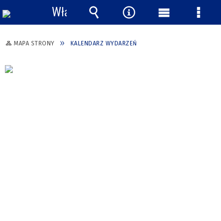
Włącz
powiadomienia
Wyszukiwarka
Narzędzia
Menu
Menu
główne
szcze
MAPA STRONY
KALENDARZ WYDARZEŃ