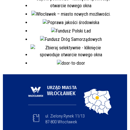
URZĄD MIASTA
WŁOCŁAWEK
ul. Zielony Rynek 11/13
87-800 Włocławek