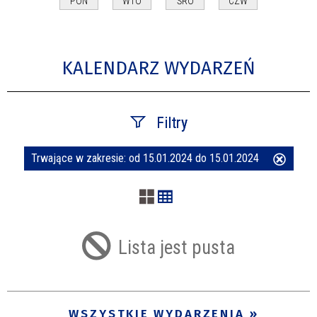
PON
WTO
ŚRO
CZW
KALENDARZ WYDARZEŃ
Filtry
Trwające w zakresie:
od 15.01.2024 do 15.01.2024
Usuń
Szukana fraza
ten
filtr
Kategoria
Lista jest pusta
Trwające w zakresie
—
WSZYSTKIE WYDARZENIA