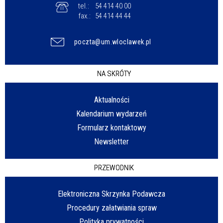
tel.:
54 414 40 00
fax.:
54 414 44 44
poczta@um.wloclawek.pl
NA SKRÓTY
Aktualności
Kalendarium wydarzeń
Formularz kontaktowy
Newsletter
PRZEWODNIK
Elektroniczna Skrzynka Podawcza
Procedury załatwiania spraw
Polityka prywatności