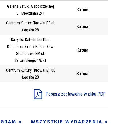
Galeria Sztuki Współczesnej
Trwające w
Kultura
—
ul. Miedziana 2/4
zakresie
Centrum Kultury "Browar B." ul.
Kultura
Łęgska 28
Miejsce
Bazylika Katedralna Plac
Organizator
Kopernika 7 oraz Kościół św.
Kultura
Promowane
Stanisława BM ul.
Żeromskiego 19/21
Centrum Kultury "Browar B." ul.
Kultura
Łęgska 28
Pobierz zestawienie w pliku PDF
OGRAM
WSZYSTKIE WYDARZENIA