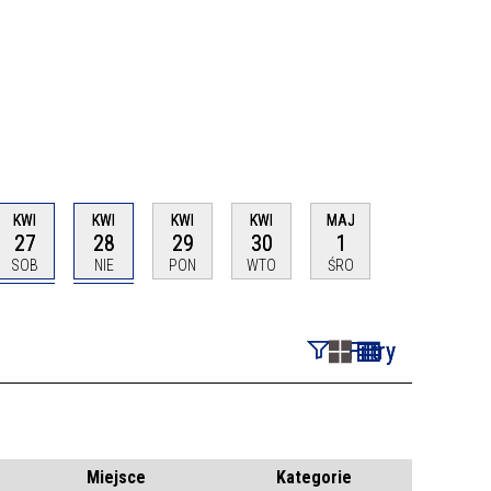
KWI
KWI
KWI
KWI
MAJ
27
28
29
30
1
SOB
NIE
PON
WTO
ŚRO
Filtry
Szukana fraza
Kategoria
Miejsce
Kategorie