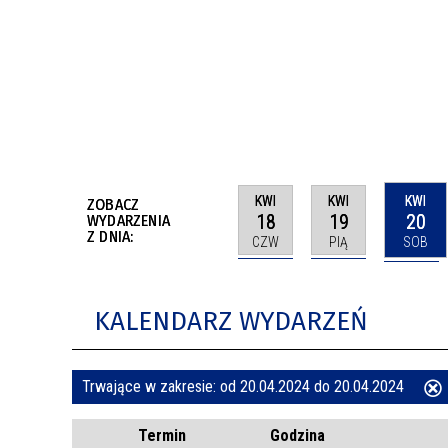
BUDYNKÓW
RADA MIASTA WŁOCŁAWEK
ENERGIA I MOBILNOŚĆ
JAKOŚĆ POWIETRZA WE WŁOCŁAWKU
WYKAZ KONTAKTÓW URZĘDU MIASTA
WŁOCŁAWEK
2026 ROKIEM TADEUSZA REICHSTEINA
WE WŁOCŁAWKU
KWI
KWI
KWI
ZOBACZ
18
19
20
WYDARZENIA
Z DNIA:
CZW
PIĄ
SOB
KALENDARZ WYDARZEŃ
Trwające w zakresie:
od 20.04.2024 do 20.04.2024
ten
Termin
Godzina
filtr