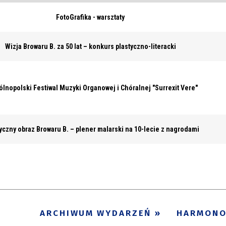
FotoGrafika - warsztaty
Wizja Browaru B. za 50 lat – konkurs plastyczno-literacki
gólnopolski Festiwal Muzyki Organowej i Chóralnej "Surrexit Vere"
tyczny obraz Browaru B. – plener malarski na 10-lecie z nagrodami
ARCHIWUM WYDARZEŃ
HARMON