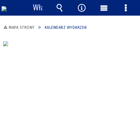
Włącz
powiadomienia
Wyszukiwarka
Narzędzia
Menu
Menu
główne
szcze
MAPA STRONY
KALENDARZ WYDARZEŃ