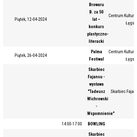
Browaru
Miejsce
B. za 50
Centrum Kultury 
Piątek, 12-04-2024
lat –
Łęgsk
konkurs
Organizator
plastyczno-
literacki
Palma
Centrum Kultury 
Piątek, 26-04-2024
Promowane
Festiwal
Łęgsk
Skarbiec
Fajansu -
wystawa
"Tadeusz
Skarbiec Fajans
Wichrowski
-
Wspomnienie"
14:00-17:00
BOWLING
Skarbiec