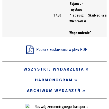
Fajansu -
wystawa
17:30
"Tadeusz
Skarbiec Fajans
Wichrowski
-
Wspomnienie"
Pobierz zestawienie w pliku PDF
WSZYSTKIE WYDARZENIA
HARMONOGRAM
ARCHIWUM WYDARZEŃ