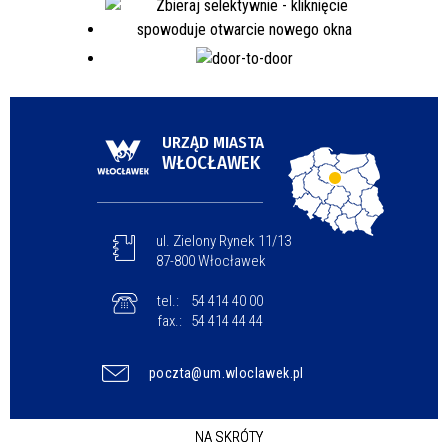
URZĄD MIASTA
WŁOCŁAWEK
ul. Zielony Rynek 11/13
87-800 Włocławek
tel.:
54 414 40 00
fax.:
54 414 44 44
poczta@um.wloclawek.pl
NA SKRÓTY