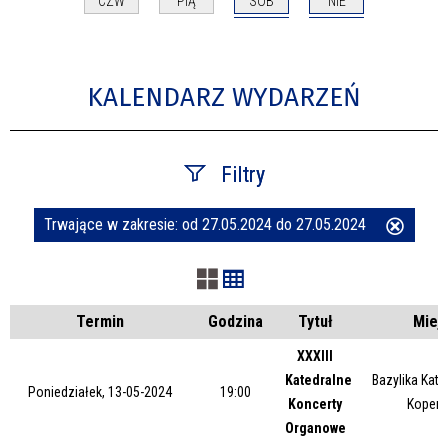
SOB
NIE
CZW
PIĄ
KALENDARZ WYDARZEŃ
Filtry
Trwające w zakresie:
od 27.05.2024 do 27.05.2024
Usuń
Szukana fraza
ten
filtr
Kategoria
Termin
Godzina
Tytuł
Miej
XXXIII
Katedralne
Bazylika Kate
Trwające w zakresie
Poniedziałek, 13-05-2024
19:00
Koncerty
Kopern
Organowe
—