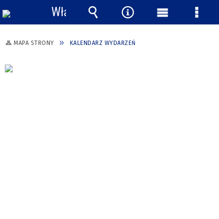
Włącz
powiadomienia
Wyszukiwarka
Narzędzia
Menu
Menu
główne
szcze
MAPA STRONY
KALENDARZ WYDARZEŃ