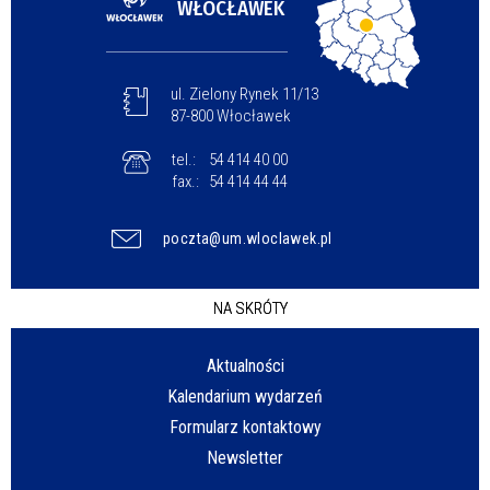
WŁOCŁAWEK
ul. Zielony Rynek 11/13
87-800 Włocławek
tel.:
54 414 40 00
fax.:
54 414 44 44
poczta@um.wloclawek.pl
NA SKRÓTY
Aktualności
Kalendarium wydarzeń
Formularz kontaktowy
Newsletter