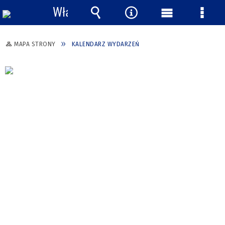
Włącz
powiadomienia
Wyszukiwarka
Narzędzia
Menu
Menu
główne
szcze
MAPA STRONY
KALENDARZ WYDARZEŃ