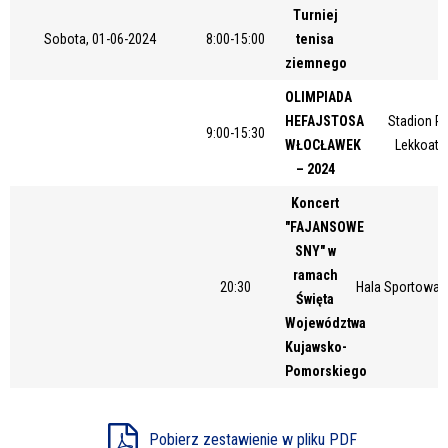
Turniej
Miejsce
Sobota, 01-06-2024
8:00-15:00
tenisa
ziemnego
OLIMPIADA
Organizator
HEFAJSTOSA
Stadion Pi
9:00-15:30
WŁOCŁAWEK
Lekkoatl
– 2024
Promowane
Koncert
"FAJANSOWE
SNY" w
ramach
20:30
Hala Sportowa 
Święta
Województwa
Kujawsko-
Pomorskiego
Pobierz zestawienie w pliku PDF