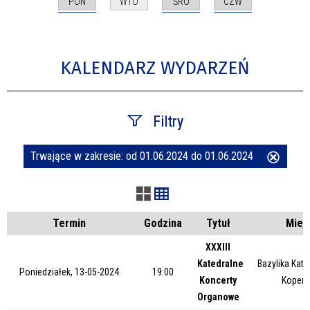
PON
ŚRO
CZW
WTO
KALENDARZ WYDARZEŃ
Filtry
Trwające w zakresie:
od 01.06.2024 do 01.06.2024
Usuń
Szukana fraza
ten
filtr
Kategoria
Termin
Godzina
Tytuł
Miej
XXXIII
Katedralne
Bazylika Kate
Trwające w zakresie
Poniedziałek, 13-05-2024
19:00
Koncerty
Kopern
Organowe
—