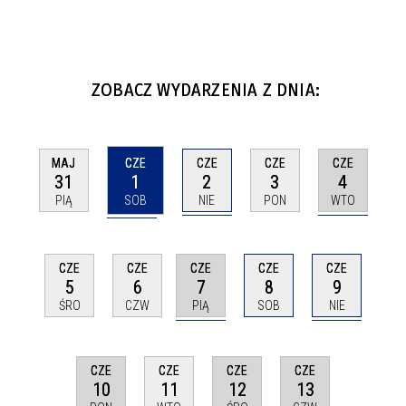
ZOBACZ WYDARZENIA Z DNIA:
CZE
CZE
CZE
MAJ
CZE
1
2
4
31
3
SOB
NIE
WTO
PIĄ
PON
CZE
CZE
CZE
CZE
CZE
7
9
5
6
8
PIĄ
NIE
ŚRO
CZW
SOB
CZE
CZE
CZE
CZE
10
12
13
11