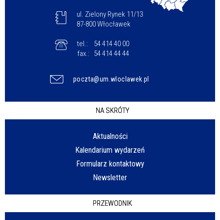
ul. Zielony Rynek 11/13
87-800 Włocławek
tel.:
54 414 40 00
fax.:
54 414 44 44
poczta@um.wloclawek.pl
NA SKRÓTY
Aktualności
Kalendarium wydarzeń
Formularz kontaktowy
Newsletter
PRZEWODNIK