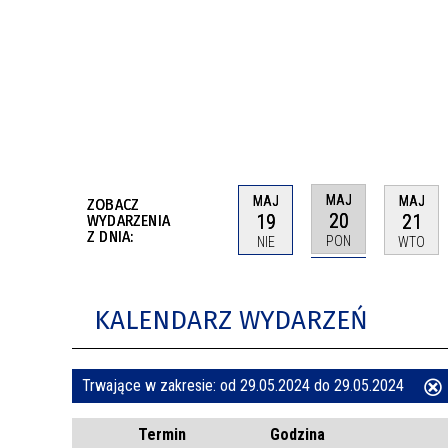
BUDYNKÓW
RADA MIASTA WŁOCŁAWEK
ENERGIA I MOBILNOŚĆ
JAKOŚĆ POWIETRZA WE WŁOCŁAWKU
WYKAZ KONTAKTÓW URZĘDU MIASTA
WŁOCŁAWEK
2026 ROKIEM TADEUSZA REICHSTEINA
WE WŁOCŁAWKU
MAJ
MAJ
MAJ
ZOBACZ
20
19
21
WYDARZENIA
Z DNIA:
PON
NIE
WTO
KALENDARZ WYDARZEŃ
Trwające w zakresie:
od 29.05.2024 do 29.05.2024
ten
Termin
Godzina
filtr