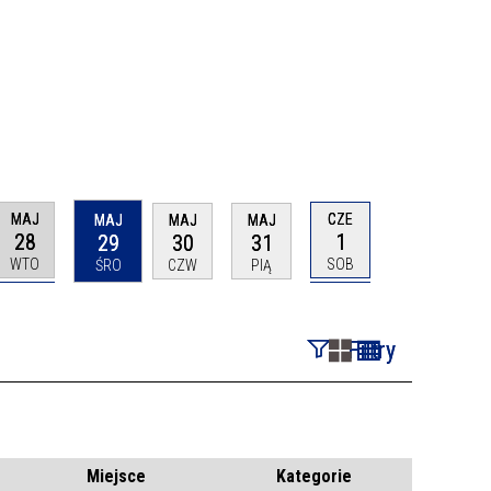
MAJ
CZE
MAJ
MAJ
MAJ
28
1
29
30
31
WTO
SOB
ŚRO
CZW
PIĄ
Filtry
Szukana fraza
Kategoria
Miejsce
Kategorie