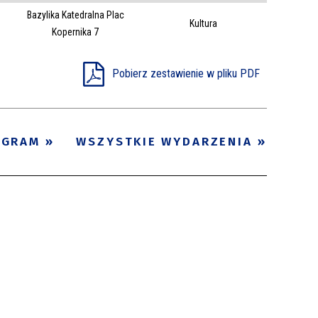
Bazylika Katedralna Plac
Trwające w
Kultura
—
Kopernika 7
zakresie
Pobierz zestawienie w pliku PDF
Miejsce
Organizator
Promowane
OGRAM
WSZYSTKIE WYDARZENIA