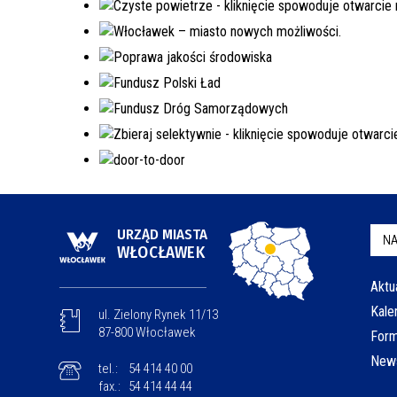
URZĄD MIASTA
NA
WŁOCŁAWEK
Aktu
Kale
ul. Zielony Rynek 11/13
87-800 Włocławek
Form
News
tel.:
54 414 40 00
fax.:
54 414 44 44