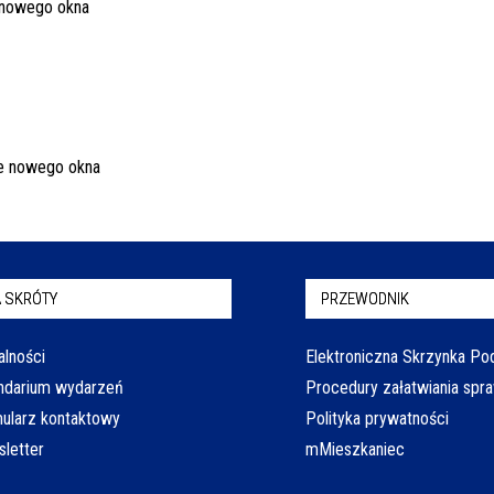
 SKRÓTY
PRZEWODNIK
alności
Elektroniczna Skrzynka P
ndarium wydarzeń
Procedury załatwiania spr
ularz kontaktowy
Polityka prywatności
letter
mMieszkaniec