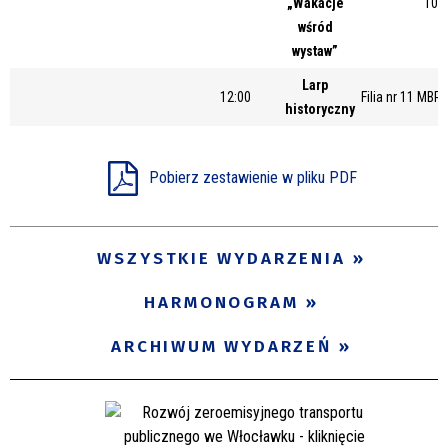
„Wakacje
10/
wśród
wystaw”
Larp
12:00
Filia nr 11 MBP
historyczny
Pobierz zestawienie w pliku PDF
WSZYSTKIE WYDARZENIA
HARMONOGRAM
ARCHIWUM WYDARZEŃ