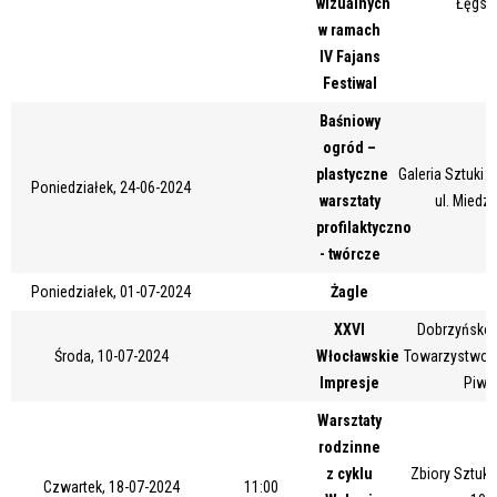
wizualnych
Łęgsk
Miejsce
w ramach
IV Fajans
Festiwal
Organizator
Baśniowy
ogród –
plastyczne
Galeria Sztuki
Poniedziałek, 24-06-2024
warsztaty
ul. Miedz
Promowane
profilaktyczno
- twórcze
Poniedziałek, 01-07-2024
Żagle
XXVI
Dobrzyńsko-
Środa, 10-07-2024
Włocławskie
Towarzystwo Ku
Impresje
Piwn
Warsztaty
rodzinne
z cyklu
Zbiory Sztuki
Czwartek, 18-07-2024
11:00