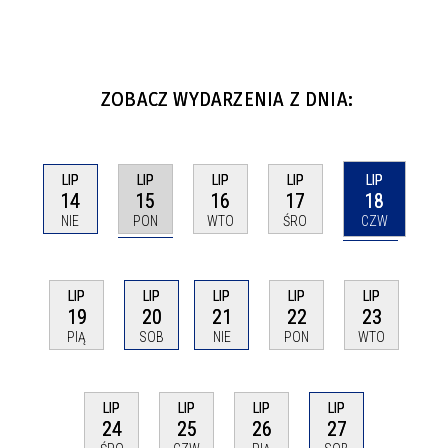
ZOBACZ WYDARZENIA Z DNIA:
LIP
LIP
LIP
LIP
LIP
15
18
14
16
17
PON
CZW
NIE
WTO
ŚRO
LIP
LIP
LIP
LIP
LIP
19
20
21
22
23
PIĄ
SOB
NIE
PON
WTO
LIP
LIP
LIP
LIP
24
25
26
27