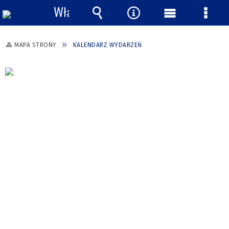
Włącz
powiadomienia
Wyszukiwarka
Narzędzia
Menu
Menu
główne
szcze
MAPA STRONY
KALENDARZ WYDARZEŃ