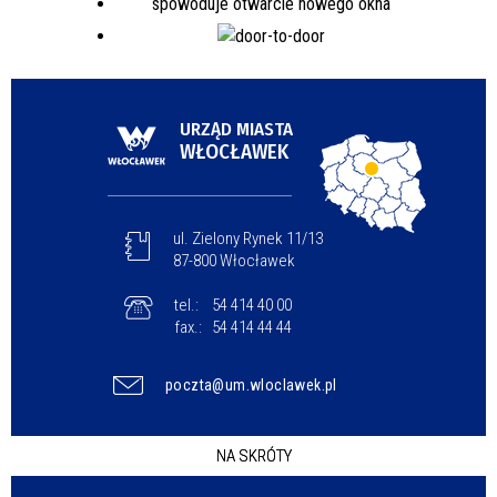
URZĄD MIASTA
WŁOCŁAWEK
ul. Zielony Rynek 11/13
87-800 Włocławek
tel.:
54 414 40 00
fax.:
54 414 44 44
poczta@um.wloclawek.pl
NA SKRÓTY