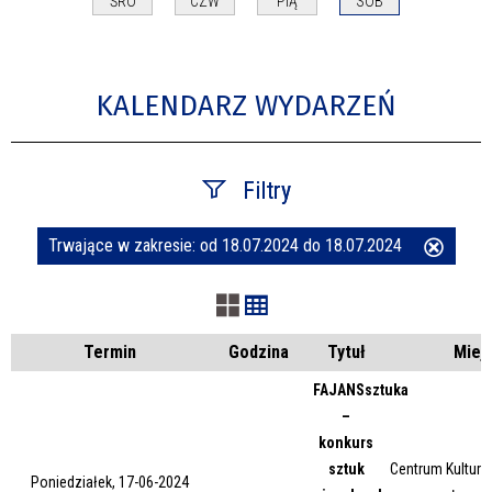
ŚRO
CZW
PIĄ
SOB
KALENDARZ WYDARZEŃ
Filtry
Trwające w zakresie:
od 18.07.2024 do 18.07.2024
Usuń
Szukana fraza
ten
filtr
Kategoria
Termin
Godzina
Tytuł
Miej
FAJANSsztuka
–
Trwające w zakresie
konkurs
sztuk
Centrum Kultury 
—
Poniedziałek, 17-06-2024