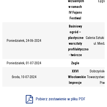
wizualnych
Łęgsk
Miejsce
w ramach
IV Fajans
Festiwal
Organizator
Baśniowy
ogród –
plastyczne
Galeria Sztuki
Poniedziałek, 24-06-2024
warsztaty
ul. Miedz
Promowane
profilaktyczno
- twórcze
Poniedziałek, 01-07-2024
Żagle
XXVI
Dobrzyńsko-
Środa, 10-07-2024
Włocławskie
Towarzystwo Ku
Impresje
Piwn
Pobierz zestawienie w pliku PDF