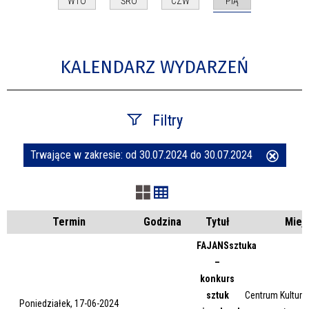
PIĄ
WTO
ŚRO
CZW
KALENDARZ WYDARZEŃ
Filtry
Trwające w zakresie:
od 30.07.2024 do 30.07.2024
Usuń
Szukana fraza
ten
filtr
Kategoria
Termin
Godzina
Tytuł
Miej
FAJANSsztuka
–
Trwające w zakresie
konkurs
sztuk
Centrum Kultury 
—
Poniedziałek, 17-06-2024