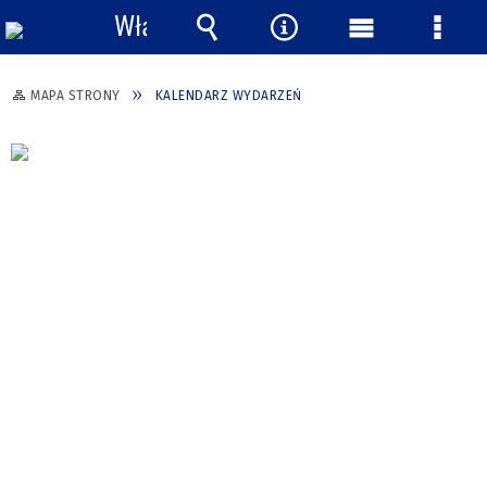
Włącz
powiadomienia
Wyszukiwarka
Narzędzia
Menu
Menu
główne
szcze
MAPA STRONY
KALENDARZ WYDARZEŃ