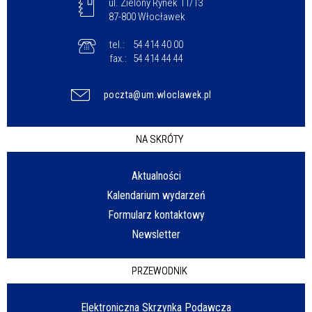
ul. Zielony Rynek 11/13
87-800 Włocławek
tel.:
54 414 40 00
fax.:
54 414 44 44
poczta@um.wloclawek.pl
NA SKRÓTY
Aktualności
Kalendarium wydarzeń
Formularz kontaktowy
Newsletter
PRZEWODNIK
Elektroniczna Skrzynka Podawcza