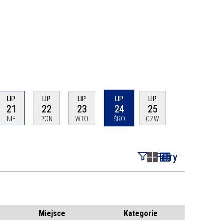
LIP
LIP
LIP
LIP
LIP
21
22
23
24
25
NIE
PON
WTO
ŚRO
CZW
Filtry
Szukana fraza
Kategoria
Miejsce
Kategorie