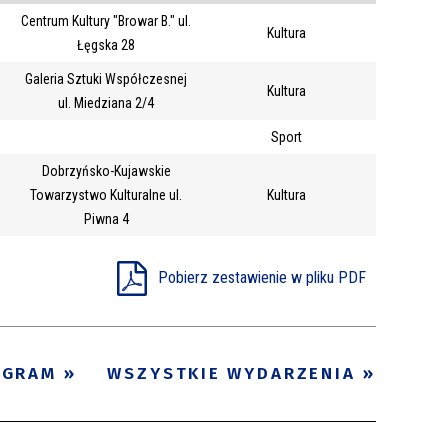
Centrum Kultury "Browar B." ul.
Trwające w
Kultura
—
Łęgska 28
zakresie
Galeria Sztuki Współczesnej
Kultura
ul. Miedziana 2/4
Miejsce
Sport
Organizator
Dobrzyńsko-Kujawskie
Promowane
Towarzystwo Kulturalne ul.
Kultura
Piwna 4
Pobierz zestawienie w pliku PDF
OGRAM
WSZYSTKIE WYDARZENIA