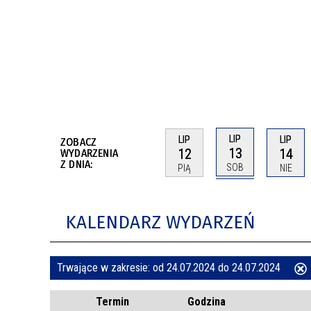
BUDYNKÓW
RADA MIASTA WŁOCŁAWEK
ENERGIA I MOBILNOŚĆ
JAKOŚĆ POWIETRZA WE WŁOCŁAWKU
WYKAZ KONTAKTÓW URZĘDU MIASTA
WŁOCŁAWEK
2026 ROKIEM TADEUSZA REICHSTEINA
WE WŁOCŁAWKU
LIP
LIP
LIP
ZOBACZ
13
12
14
WYDARZENIA
Z DNIA:
SOB
PIĄ
NIE
KALENDARZ WYDARZEŃ
Trwające w zakresie:
od 24.07.2024 do 24.07.2024
ten
Termin
Godzina
filtr