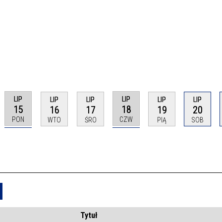
LIP
LIP
LIP
LIP
LIP
LIP
15
18
16
17
19
20
PON
CZW
WTO
ŚRO
PIĄ
SOB
Usuń
Tytuł