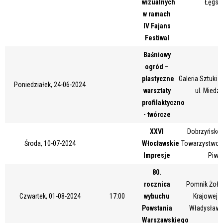
wizualnych
Łęgsk
Miejsce
w ramach
IV Fajans
Festiwal
Organizator
Baśniowy
ogród –
plastyczne
Galeria Sztuki
Poniedziałek, 24-06-2024
warsztaty
ul. Miedz
Promowane
profilaktyczno
- twórcze
XXVI
Dobrzyńsko-
Środa, 10-07-2024
Włocławskie
Towarzystwo Ku
Impresje
Piwn
80.
rocznica
Pomnik Żołni
Czwartek, 01-08-2024
17:00
wybuchu
Krajowej -
Powstania
Władysława
Warszawskiego