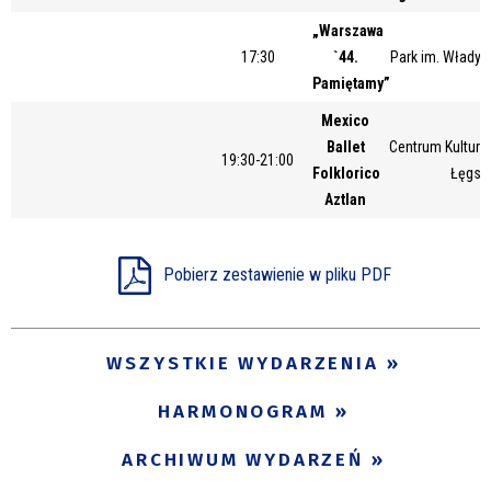
„Warszawa
17:30
`44.
Park im. Władys
Pamiętamy”
Mexico
Ballet
Centrum Kultury 
19:30-21:00
Folklorico
Łęgsk
Aztlan
Pobierz zestawienie w pliku PDF
WSZYSTKIE WYDARZENIA
HARMONOGRAM
ARCHIWUM WYDARZEŃ