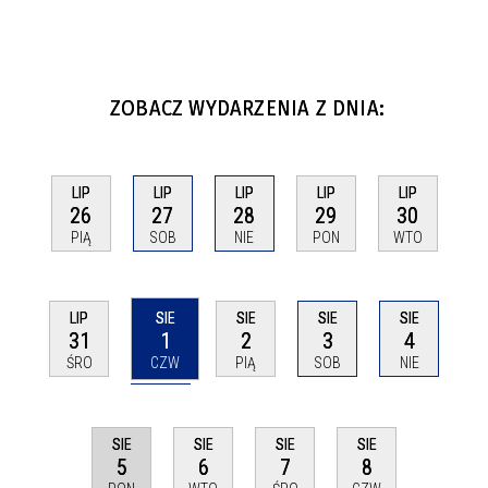
ZOBACZ WYDARZENIA Z DNIA:
LIP
LIP
LIP
LIP
LIP
26
27
28
29
30
PIĄ
SOB
NIE
PON
WTO
SIE
LIP
SIE
SIE
SIE
1
31
2
3
4
CZW
ŚRO
PIĄ
SOB
NIE
SIE
SIE
SIE
SIE
5
6
7
8