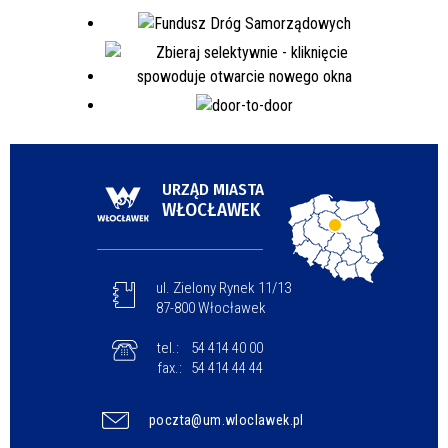
URZĄD MIASTA
WŁOCŁAWEK
ul. Zielony Rynek 11/13
87-800 Włocławek
tel.:
54 414 40 00
fax.:
54 414 44 44
poczta@um.wloclawek.pl