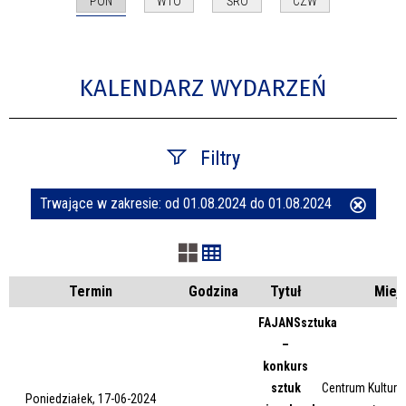
PON
WTO
ŚRO
CZW
KALENDARZ WYDARZEŃ
Filtry
Trwające w zakresie:
od 01.08.2024 do 01.08.2024
Usuń
Szukana fraza
ten
filtr
Kategoria
Termin
Godzina
Tytuł
Miej
FAJANSsztuka
–
Trwające w zakresie
konkurs
sztuk
Centrum Kultury 
—
Poniedziałek, 17-06-2024