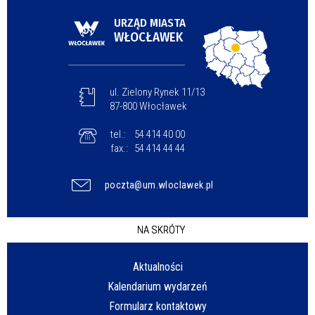
URZĄD MIASTA
WŁOCŁAWEK
ul. Zielony Rynek 11/13
87-800 Włocławek
tel.:
54 414 40 00
fax.:
54 414 44 44
poczta@um.wloclawek.pl
NA SKRÓTY
Aktualności
Kalendarium wydarzeń
Formularz kontaktowy