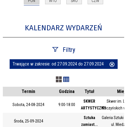
PON
WTO
ŚRO
CZW
KALENDARZ WYDARZEŃ
Filtry
Trwające w zakresie:
od 27.09.2024 do 27.09.2024
Usuń
Szukana fraza
ten
filtr
Kategoria
Termin
Godzina
Tytuł
Miej
SKWER
Skwer im. Le
Sobota, 24-08-2024
9:00-18:00
ARTYSTYCZNY
Kaczyńskich w
Trwające w zakresie
Sztuka
Galeria Sztuki
Środa, 25-09-2024
—
zamiast...
ul. Miedz