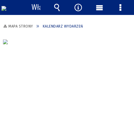
Włącz
powiadomienia
Wyszukiwarka
Narzędzia
Menu
Menu
główne
szcze
MAPA STRONY
KALENDARZ WYDARZEŃ