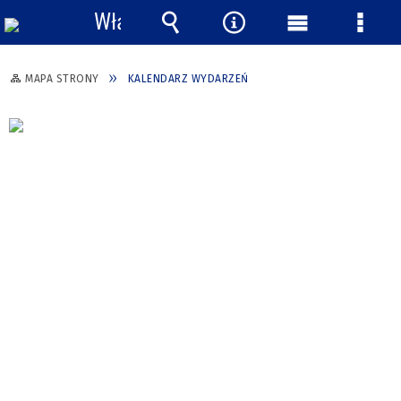
Włącz
powiadomienia
Wyszukiwarka
Narzędzia
Menu
Menu
główne
szcze
MAPA STRONY
KALENDARZ WYDARZEŃ