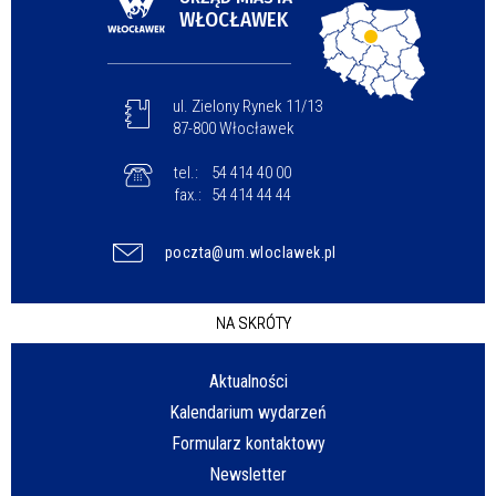
WŁOCŁAWEK
ul. Zielony Rynek 11/13
87-800 Włocławek
tel.:
54 414 40 00
fax.:
54 414 44 44
poczta@um.wloclawek.pl
NA SKRÓTY
Aktualności
Kalendarium wydarzeń
Formularz kontaktowy
Newsletter