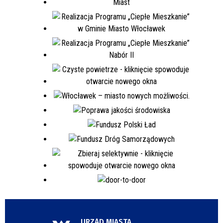
URZĄD MIASTA