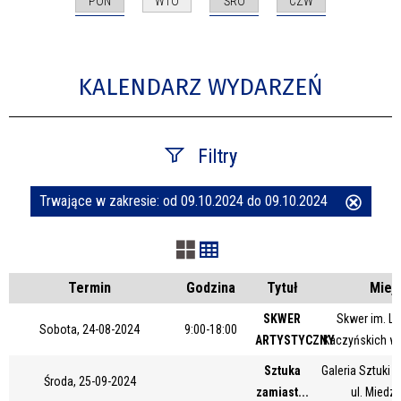
PON
ŚRO
CZW
WTO
KALENDARZ WYDARZEŃ
Filtry
Trwające w zakresie:
od 09.10.2024 do 09.10.2024
Usuń
Szukana fraza
ten
filtr
Kategoria
Termin
Godzina
Tytuł
Miej
SKWER
Skwer im. Le
Sobota, 24-08-2024
9:00-18:00
ARTYSTYCZNY
Kaczyńskich w
Trwające w zakresie
Sztuka
Galeria Sztuki
Środa, 25-09-2024
—
zamiast...
ul. Miedz