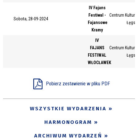
IV Fajans
Miejsce
Festiwal -
Centrum Kultury 
Sobota, 28-09-2024
Fajansowe
Łęgsk
Kramy
Organizator
IV
FAJANS
Centrum Kultury 
FESTIWAL
Łęgsk
Promowane
WŁOCŁAWEK
Pobierz zestawienie w pliku PDF
WSZYSTKIE WYDARZENIA
HARMONOGRAM
ARCHIWUM WYDARZEŃ