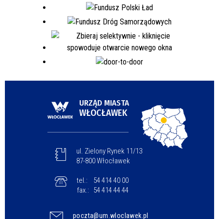
URZĄD MIASTA
WŁOCŁAWEK
ul. Zielony Rynek 11/13
87-800 Włocławek
tel.:
54 414 40 00
fax.:
54 414 44 44
poczta@um.wloclawek.pl