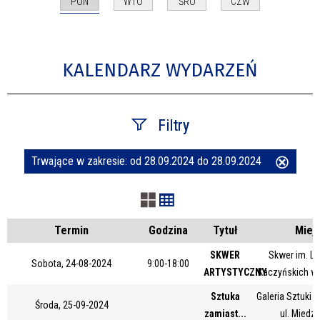
PON
WTO
ŚRO
CZW
KALENDARZ WYDARZEŃ
Filtry
Trwające w zakresie:
od 28.09.2024 do 28.09.2024
Usuń
Szukana fraza
ten
filtr
Kategoria
Termin
Godzina
Tytuł
Miej
SKWER
Skwer im. Le
Sobota, 24-08-2024
9:00-18:00
ARTYSTYCZNY
Kaczyńskich w
Trwające w zakresie
Sztuka
Galeria Sztuki
Środa, 25-09-2024
—
zamiast...
ul. Miedz