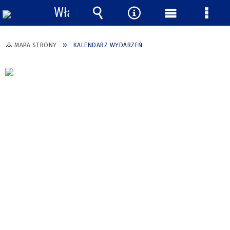
Włącz
powiadomienia
Wyszukiwarka
Narzędzia
Menu
Menu
główne
szcze
MAPA STRONY
KALENDARZ WYDARZEŃ