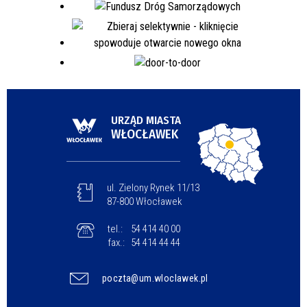
URZĄD MIASTA
WŁOCŁAWEK
ul. Zielony Rynek 11/13
87-800 Włocławek
tel.:
54 414 40 00
fax.:
54 414 44 44
poczta@um.wloclawek.pl