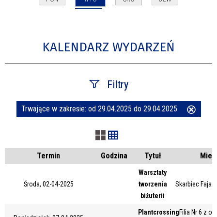
KALENDARZ WYDARZEŃ
Filtry
Trwające w zakresie:
od 29.04.2025 do 29.04.2025
Usuń
Szukana fraza
ten
filtr
Kategoria
Termin
Godzina
Tytuł
Miej
Warsztaty
Środa, 02-04-2025
tworzenia
Skarbiec Fajans
Trwające w zakresie
biżuterii
—
Plantcrossing
Filia Nr 6 z o