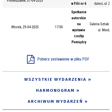
Poniedziałek, 07-04-2025
w Filii nr 6
dzieci, ul. Ż
Miejsce
Spotkanie
autorskie
na
Galeria Sztuki
Organizator
Wtorek, 29-04-2025
17:00
wystawie
ul. Miedz
rzeźby
Pomiędzy
Promowane
Pobierz zestawienie w pliku PDF
WSZYSTKIE WYDARZENIA
HARMONOGRAM
ARCHIWUM WYDARZEŃ