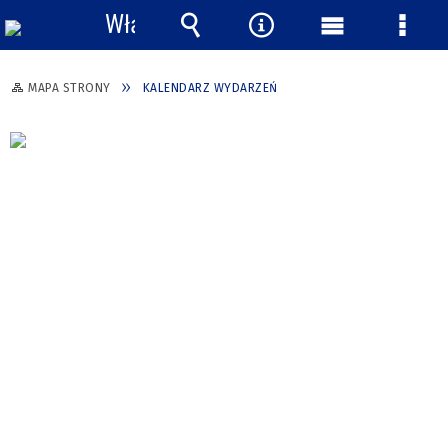
Włącz
powiadomienia
Wyszukiwarka
Narzędzia
Menu
Menu
główne
szcze
MAPA STRONY
KALENDARZ WYDARZEŃ