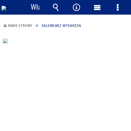
Włącz
powiadomienia
Wyszukiwarka
Narzędzia
Menu
Menu
główne
szcze
MAPA STRONY
KALENDARZ WYDARZEŃ