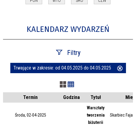
PON
WTO
ŚRO
CZW
KALENDARZ WYDARZEŃ
Filtry
Trwające w zakresie:
od 04.05.2025 do 04.05.2025
Usuń
Szukana fraza
ten
filtr
Kategoria
Termin
Godzina
Tytuł
Miej
Warsztaty
Środa, 02-04-2025
tworzenia
Skarbiec Fajans
Trwające w zakresie
biżuterii
—