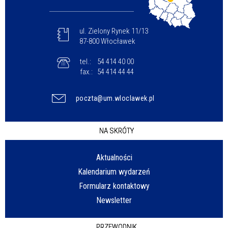
ul. Zielony Rynek 11/13
87-800 Włocławek
tel.:
54 414 40 00
fax.:
54 414 44 44
poczta@um.wloclawek.pl
NA SKRÓTY
Aktualności
Kalendarium wydarzeń
Formularz kontaktowy
Newsletter
PRZEWODNIK