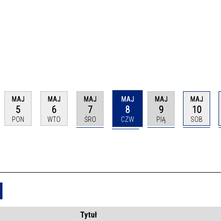
MAJ
MAJ
MAJ
MAJ
MAJ
MAJ
5
6
7
8
9
10
PON
WTO
ŚRO
CZW
PIĄ
SOB
Usuń
Tytuł