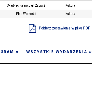
Skarbiec Fajansu ul. Żabia 2
Kultura
Trwające w
—
Plac Wolności
Kultura
zakresie
Pobierz zestawienie w pliku PDF
Miejsce
Organizator
Promowane
OGRAM
WSZYSTKIE WYDARZENIA