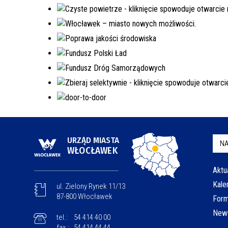
URZĄD MIASTA
NA
WŁOCŁAWEK
Aktu
Kale
ul. Zielony Rynek 11/13
87-800 Włocławek
Form
News
tel.:
54 414 40 00
fax.:
54 414 44 44