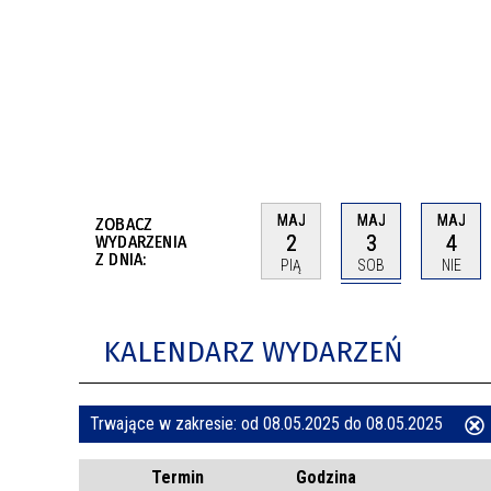
BUDYNKÓW
RADA MIASTA WŁOCŁAWEK
ENERGIA I MOBILNOŚĆ
JAKOŚĆ POWIETRZA WE WŁOCŁAWKU
WYKAZ KONTAKTÓW URZĘDU MIASTA
WŁOCŁAWEK
2026 ROKIEM TADEUSZA REICHSTEINA
WE WŁOCŁAWKU
MAJ
MAJ
MAJ
ZOBACZ
2
3
4
WYDARZENIA
Z DNIA:
PIĄ
SOB
NIE
KALENDARZ WYDARZEŃ
Trwające w zakresie:
od 08.05.2025 do 08.05.2025
ten
Termin
Godzina
filtr