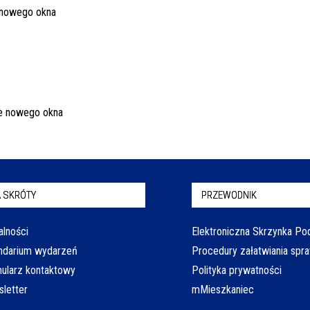
 SKRÓTY
PRZEWODNIK
alności
Elektroniczna Skrzynka P
ndarium wydarzeń
Procedury załatwiania spr
ularz kontaktowy
Polityka prywatności
letter
mMieszkaniec