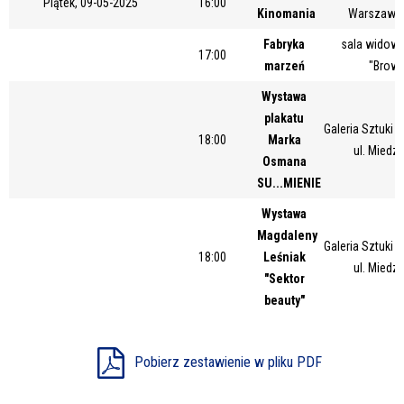
Piątek, 09-05-2025
16:00
Kinomania
Warszawsk
Miejsce
Fabryka
sala widow
17:00
marzeń
"Browa
Organizator
Wystawa
plakatu
Galeria Sztuki
18:00
Marka
ul. Miedz
Osmana
Promowane
SU...MIENIE
Wystawa
Magdaleny
Galeria Sztuki
18:00
Leśniak
ul. Miedz
"Sektor
beauty"
Pobierz zestawienie w pliku PDF