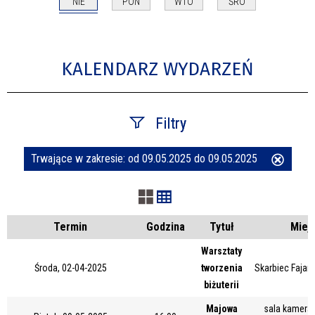
NIE
PON
WTO
ŚRO
KALENDARZ WYDARZEŃ
Filtry
Trwające w zakresie:
od 09.05.2025 do 09.05.2025
Usuń
Szukana fraza
ten
filtr
Kategoria
Termin
Godzina
Tytuł
Miej
Warsztaty
Środa, 02-04-2025
tworzenia
Skarbiec Fajans
Trwające w zakresie
biżuterii
—
Majowa
sala kameral