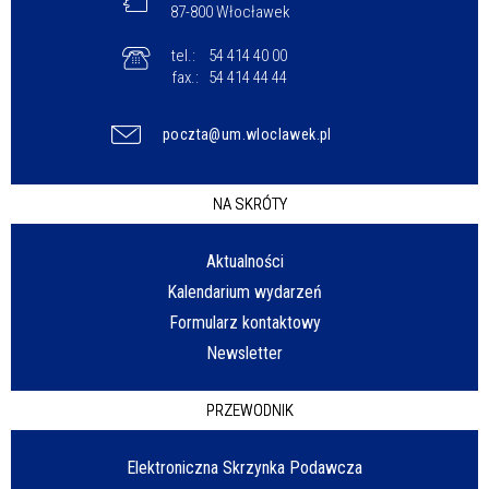
87-800 Włocławek
tel.:
54 414 40 00
fax.:
54 414 44 44
poczta@um.wloclawek.pl
NA SKRÓTY
Aktualności
Kalendarium wydarzeń
Formularz kontaktowy
Newsletter
PRZEWODNIK
Elektroniczna Skrzynka Podawcza