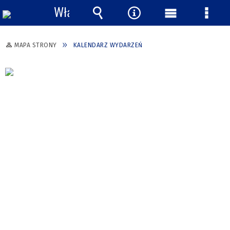
Włącz
powiadomienia
Wyszukiwarka
Narzędzia
Menu
Menu
główne
szcze
MAPA STRONY
KALENDARZ WYDARZEŃ