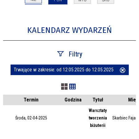
KALENDARZ WYDARZEŃ
Filtry
Trwające w zakresie:
od 12.05.2025 do 12.05.2025
Usuń
Szukana fraza
ten
filtr
Kategoria
Termin
Godzina
Tytuł
Miej
Warsztaty
Środa, 02-04-2025
tworzenia
Skarbiec Fajans
Trwające w zakresie
biżuterii
—