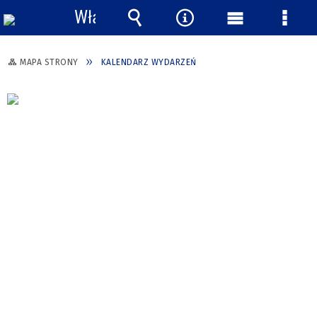
Włącz
powiadomienia
Wyszukiwarka
Narzędzia
Menu
Menu
główne
szcze
MAPA STRONY
KALENDARZ WYDARZEŃ