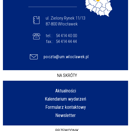
ul. Zielony Rynek 11/13
87-800 Włocławek
tel.:
54 414 40 00
fax.:
54 414 44 44
poczta@um.wloclawek.pl
NA SKRÓTY
Aktualności
Kalendarium wydarzeń
Formularz kontaktowy
Newsletter
PRZEWODNIK