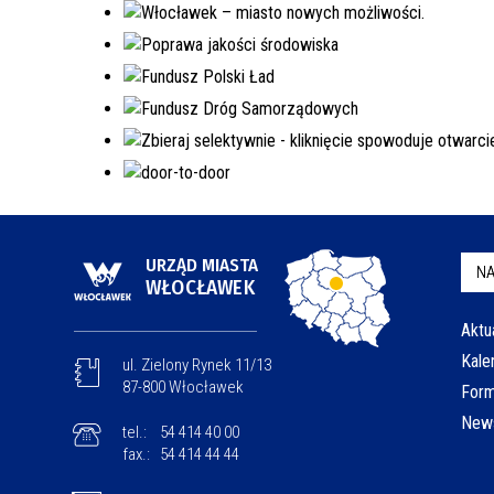
URZĄD MIASTA
NA
WŁOCŁAWEK
Aktu
Kale
ul. Zielony Rynek 11/13
87-800 Włocławek
Form
News
tel.:
54 414 40 00
fax.:
54 414 44 44