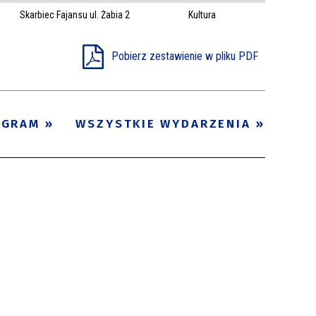
Skarbiec Fajansu ul. Żabia 2
Kultura
Trwające w
—
zakresie
Pobierz zestawienie w pliku PDF
Miejsce
Organizator
OGRAM
WSZYSTKIE WYDARZENIA
Promowane