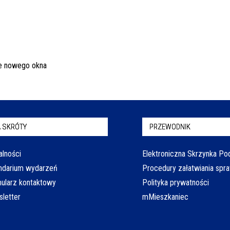
 SKRÓTY
PRZEWODNIK
alności
Elektroniczna Skrzynka P
ndarium wydarzeń
Procedury załatwiania spr
ularz kontaktowy
Polityka prywatności
letter
mMieszkaniec