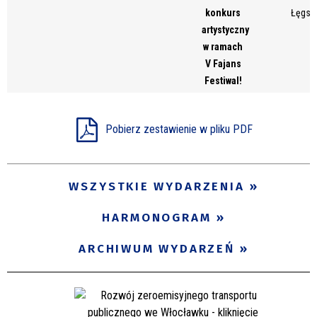
konkurs
Łęgsk
artystyczny
w ramach
V Fajans
Festiwal!
Pobierz zestawienie w pliku PDF
WSZYSTKIE WYDARZENIA
HARMONOGRAM
ARCHIWUM WYDARZEŃ