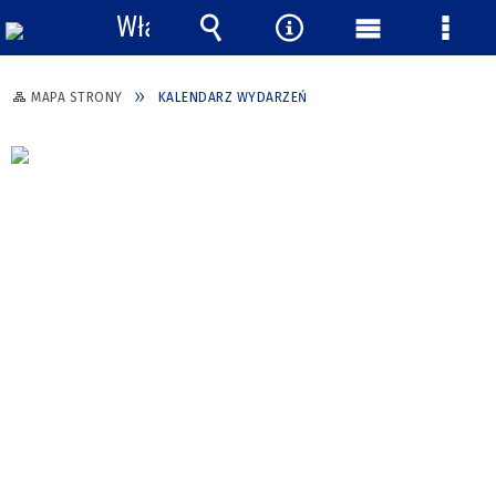
Włącz
powiadomienia
Wyszukiwarka
Narzędzia
Menu
Menu
główne
szcze
MAPA STRONY
KALENDARZ WYDARZEŃ