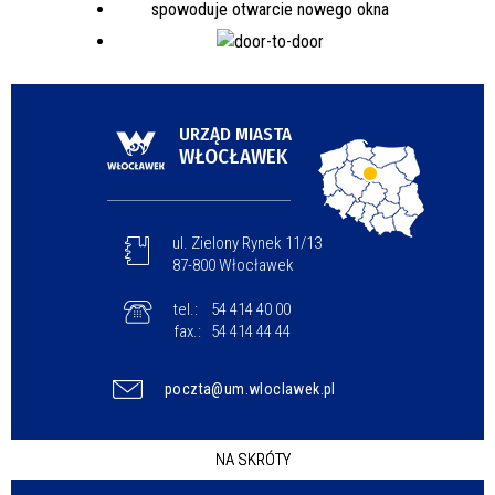
URZĄD MIASTA
WŁOCŁAWEK
ul. Zielony Rynek 11/13
87-800 Włocławek
tel.:
54 414 40 00
fax.:
54 414 44 44
poczta@um.wloclawek.pl
NA SKRÓTY