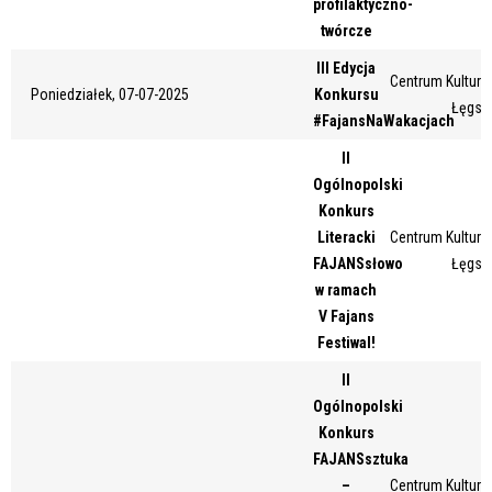
profilaktyczno-
Miejsce
twórcze
III Edycja
Centrum Kultury 
Poniedziałek, 07-07-2025
Konkursu
Łęgsk
Organizator
#FajansNaWakacjach
II
Ogólnopolski
Promowane
Konkurs
Literacki
Centrum Kultury 
FAJANSsłowo
Łęgsk
w ramach
V Fajans
Festiwal!
II
Ogólnopolski
Konkurs
FAJANSsztuka
–
Centrum Kultury 