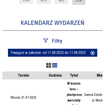
CZW
PON
WTO
ŚRO
KALENDARZ WYDARZEŃ
Filtry
Trwające w zakresie:
od 11.08.2025 do 11.08.2025
Usuń
Szukana fraza
ten
filtr
Kategoria
Termin
Godzina
Tytuł
Miej
W krainie
lasu –
Trwające w zakresie
plastyczne
Galeria Sztuki
Wtorek, 01-07-2025
warsztaty
ul. Miedz
—