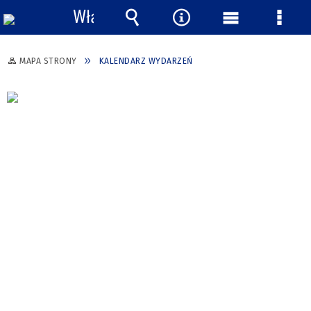
Włącz
powiadomienia
Wyszukiwarka
Narzędzia
Menu
Menu
główne
szcze
MAPA STRONY
KALENDARZ WYDARZEŃ