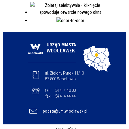
URZĄD MIASTA
WŁOCŁAWEK
ul. Zielony Rynek 11/13
87-800 Włocławek
tel.:
54 414 40 00
fax.:
54 414 44 44
poczta@um.wloclawek.pl