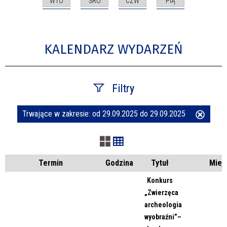
WTO
ŚRO
CZW
PIĄ
KALENDARZ WYDARZEŃ
Filtry
Trwające w zakresie:
od 29.09.2025 do 29.09.2025
Usuń
Szukana fraza
ten
filtr
Kategoria
Termin
Godzina
Tytuł
Miej
Konkurs
„Zwierzęca
Trwające w zakresie
archeologia
wyobraźni”–
—