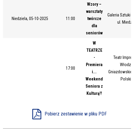
Wzory –
Miejsce
warsztaty
Galeria Sztuki
Niedziela, 05-10-2025
11:00
twórcze
ul. Miedz
dla
Organizator
seniorów
W
TEATRZE
Promowane
-
Teatr Impres
Premiera
Włodzim
17:00
i...
Gniazdowskieg
Weekend
Polskie
Seniora z
Kulturą!!
Pobierz zestawienie w pliku PDF