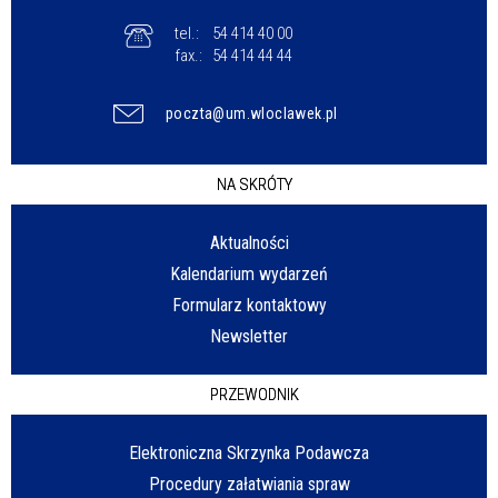
tel.:
54 414 40 00
fax.:
54 414 44 44
poczta@um.wloclawek.pl
NA SKRÓTY
Aktualności
Kalendarium wydarzeń
Formularz kontaktowy
Newsletter
PRZEWODNIK
Elektroniczna Skrzynka Podawcza
Procedury załatwiania spraw