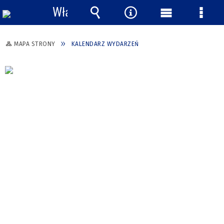
Włącz
powiadomienia
Wyszukiwarka
Narzędzia
Menu
Menu
główne
szcze
MAPA STRONY
KALENDARZ WYDARZEŃ