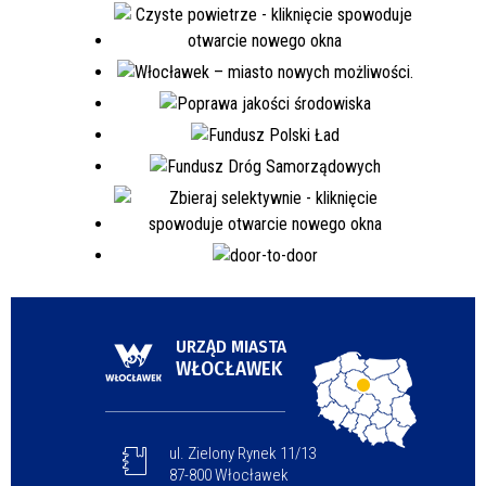
URZĄD MIASTA
WŁOCŁAWEK
ul. Zielony Rynek 11/13
87-800 Włocławek