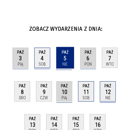
ZOBACZ WYDARZENIA Z DNIA:
PAŹ
PAŹ
PAŹ
PAŹ
PAŹ
3
4
5
6
7
PIĄ
SOB
NIE
PON
WTO
PAŹ
PAŹ
PAŹ
PAŹ
PAŹ
10
12
8
9
11
PIĄ
NIE
ŚRO
CZW
SOB
PAŹ
PAŹ
PAŹ
PAŹ
13
14
15
16