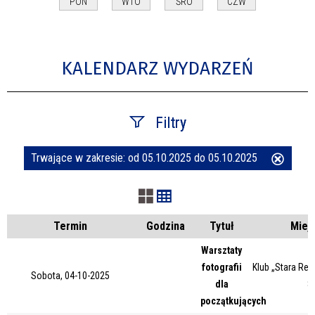
PON
WTO
ŚRO
CZW
KALENDARZ WYDARZEŃ
Filtry
Trwające w zakresie:
od 05.10.2025 do 05.10.2025
Usuń
Szukana fraza
ten
filtr
Kategoria
Termin
Godzina
Tytuł
Miej
Warsztaty
fotografii
Klub „Stara Rem
Trwające w zakresie
Sobota, 04-10-2025
dla
8
początkujących
—