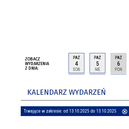
BUDYNKÓW
RADA MIASTA WŁOCŁAWEK
ENERGIA I MOBILNOŚĆ
JAKOŚĆ POWIETRZA WE WŁOCŁAWKU
WYKAZ KONTAKTÓW URZĘDU MIASTA
WŁOCŁAWEK
2026 ROKIEM TADEUSZA REICHSTEINA
WE WŁOCŁAWKU
PAŹ
PAŹ
PAŹ
ZOBACZ
4
5
6
WYDARZENIA
Z DNIA:
SOB
NIE
PON
KALENDARZ WYDARZEŃ
Trwające w zakresie:
od 13.10.2025 do 13.10.2025
ten
filtr