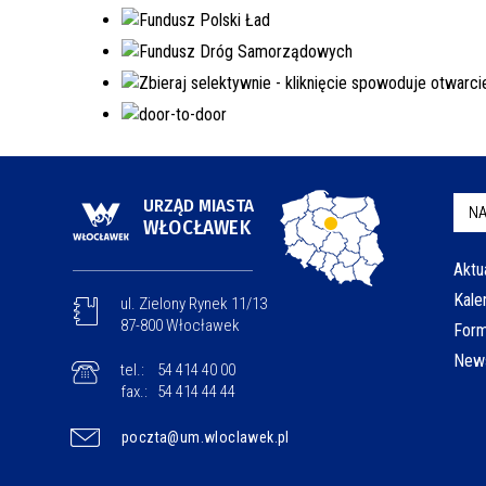
URZĄD MIASTA
NA
WŁOCŁAWEK
Aktu
Kale
ul. Zielony Rynek 11/13
87-800 Włocławek
Form
News
tel.:
54 414 40 00
fax.:
54 414 44 44
poczta@um.wloclawek.pl