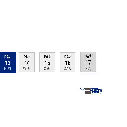
PAŹ
PAŹ
PAŹ
PAŹ
PAŹ
17
13
14
15
16
PIĄ
PON
WTO
ŚRO
CZW
Filtry
Szukana fraza
Kategoria