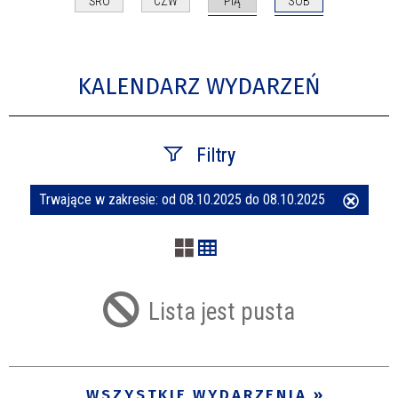
PIĄ
SOB
ŚRO
CZW
KALENDARZ WYDARZEŃ
Filtry
Trwające w zakresie:
od 08.10.2025 do 08.10.2025
Usuń
Szukana fraza
ten
filtr
Kategoria
Lista jest pusta
Trwające w zakresie
—
WSZYSTKIE WYDARZENIA