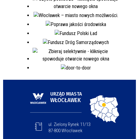
URZĄD MIASTA
WŁOCŁAWEK
ul. Zielony Rynek 11/13
87-800 Włocławek