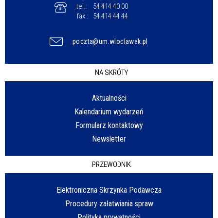
tel.:
54 414 40 00
fax.:
54 414 44 44
poczta@um.wloclawek.pl
NA SKRÓTY
Aktualności
Kalendarium wydarzeń
Formularz kontaktowy
Newsletter
PRZEWODNIK
Elektroniczna Skrzynka Podawcza
Procedury załatwiania spraw
Polityka prywatności