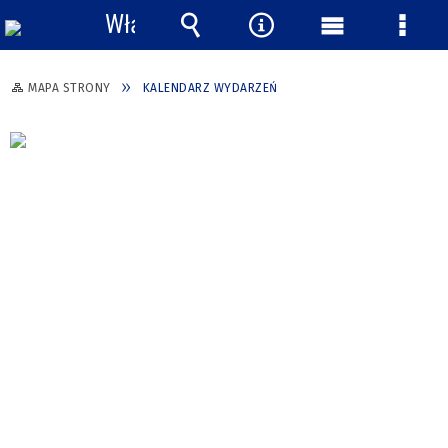
Włącz
powiadomienia
Wyszukiwarka
Narzędzia
Menu
Menu
główne
szcze
MAPA STRONY
KALENDARZ WYDARZEŃ